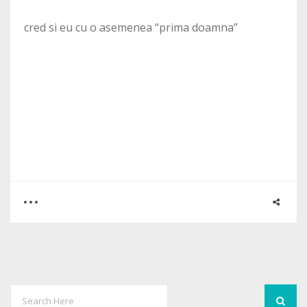
cred si eu cu o asemenea “prima doamna”
0
2
2446