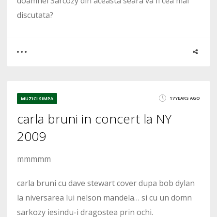
doamnei Sarcozy din aceasta seara va fi cea mai
discutata?
0
0
17 YEARS AGO
MUZICI SIMPA
carla bruni in concert la NY
1839
2009
mmmmm
carla bruni cu dave stewart cover dupa bob dylan
la niversarea lui nelson mandela… si cu un domn
sarkozy iesindu-i dragostea prin ochi.