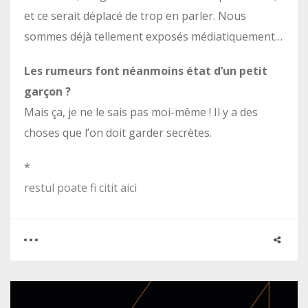
et ce serait déplacé de trop en parler. Nous
sommes déjà tellement exposés médiatiquement…
Les rumeurs font néanmoins état d’un petit
garçon ?
Mais ça, je ne le sais pas moi-même ! Il y a des
choses que l’on doit garder secrètes.
*
restul poate fi citit aici
0
0