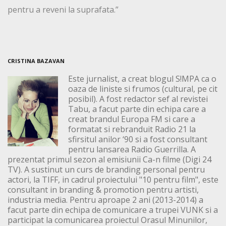
pentru a reveni la suprafata.”
CRISTINA BAZAVAN
Este jurnalist, a creat blogul S!MPA ca o
oaza de liniste si frumos (cultural, pe cit
posibil). A fost redactor sef al revistei
Tabu, a facut parte din echipa care a
creat brandul Europa FM si care a
formatat si rebranduit Radio 21 la
sfirsitul anilor ‘90 si a fost consultant
pentru lansarea Radio Guerrilla. A
prezentat primul sezon al emisiunii Ca-n filme (Digi 24
TV). A sustinut un curs de branding personal pentru
actori, la TIFF, in cadrul proiectului "10 pentru film", este
consultant in branding & promotion pentru artisti,
industria media. Pentru aproape 2 ani (2013-2014) a
facut parte din echipa de comunicare a trupei VUNK si a
participat la comunicarea proiectul Orasul Minunilor,