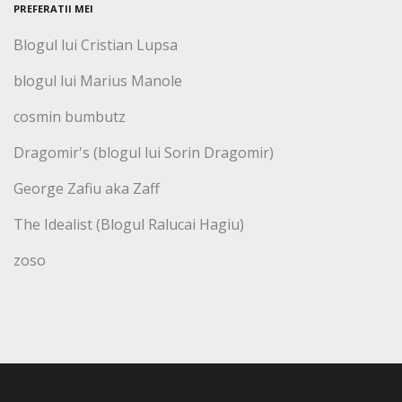
PREFERATII MEI
Blogul lui Cristian Lupsa
blogul lui Marius Manole
cosmin bumbutz
Dragomir's (blogul lui Sorin Dragomir)
George Zafiu aka Zaff
The Idealist (Blogul Ralucai Hagiu)
zoso