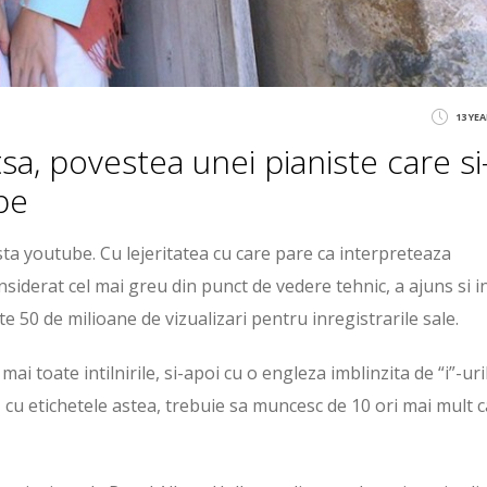
13 YE
sa, povestea unei pianiste care si
be
a youtube. Cu lejeritatea cu care pare ca interpreteaza
nsiderat cel mai greu din punct de vedere tehnic, a ajuns si i
e 50 de milioane de vizualizari pentru inregistrarile sale.
mai toate intilnirile, si-apoi cu o engleza imblinzita de “i”-uri
cu etichetele astea, trebuie sa muncesc de 10 ori mai mult c