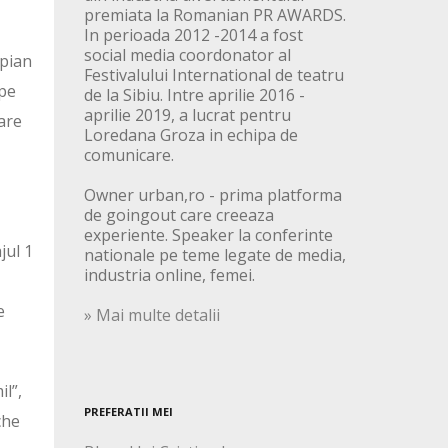
premiata la Romanian PR AWARDS.
In perioada 2012 -2014 a fost
social media coordonator al
 pian
Festivalului International de teatru
 pe
de la Sibiu. Intre aprilie 2016 -
aprilie 2019, a lucrat pentru
care
Loredana Groza in echipa de
comunicare.
Owner urban,ro - prima platforma
de goingout care creeaza
experiente. Speaker la conferinte
jul 1
nationale pe teme legate de media,
industria online, femei.
e
» Mai multe detalii
il”,
PREFERATII MEI
che