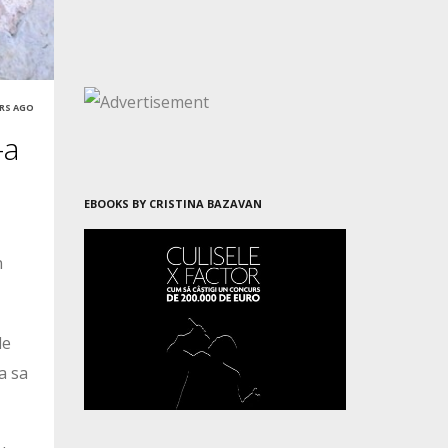
ARS AGO
-a
EBOOKS BY CRISTINA BAZAVAN
n
le
a sa