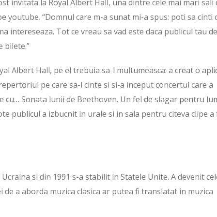
st invitata la Royal Albert Hall, una dintre cele mai mari sali
e youtube. “Domnul care m-a sunat mi-a spus: poti sa cinti 
nu ma intereseaza. Tot ce vreau sa vad este daca publicul tau d
 bilete.”
yal Albert Hall, pe el trebuia sa-l multumeasca: a creat o apli
pertoriul pe care sa-l cinte si si-a inceput concertul care a
ice cu… Sonata lunii de Beethoven. Un fel de slagar pentru l
publicul a izbucnit in urale si in sala pentru citeva clipe a 
 Ucraina si din 1991 s-a stabilit in Statele Unite. A devenit ce
l ei de a aborda muzica clasica ar putea fi translatat in muzica