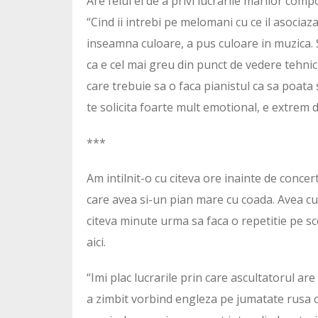
Are felul ei de a privi lucrarile marilor comp
“Cind ii intrebi pe melomani cu ce il asociaz
inseamna culoare, a pus culoare in muzica.
ca e cel mai greu din punct de vedere tehnic
care trebuie sa o faca pianistul ca sa poata s
te solicita foarte mult emotional, e extrem d
***
Am intilnit-o cu citeva ore inainte de concert
care avea si-un pian mare cu coada. Avea cu
citeva minute urma sa faca o repetitie pe s
aici.
“Imi plac lucrarile prin care ascultatorul ar
a zimbit vorbind engleza pe jumatate rusa 