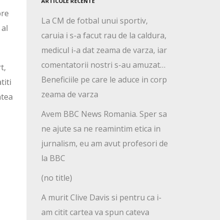
ARTICOLE RECENTE
pre
La CM de fotbal unui sportiv,
 al
caruia i s-a facut rau de la caldura,
medicul i-a dat zeama de varza, iar
comentatorii nostri s-au amuzat…
t,
Beneficiile pe care le aduce in corp
titi
zeama de varza
ntea
Avem BBC News Romania. Sper sa
ne ajute sa ne reamintim etica in
jurnalism, eu am avut profesori de
la BBC
(no title)
A murit Clive Davis si pentru ca i-
am citit cartea va spun cateva