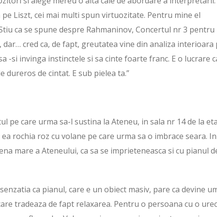
ozitori si alege mereu o alta cale de abordare a interpretarii.
a pe Liszt, cei mai multi spun virtuozitate. Pentru mine el
 Stiu ca se spune despre Rahmaninov, Concertul nr 3 pentru
, dar… cred ca, de fapt, greutatea vine din analiza interioara
a -si invinga instinctele si sa cinte foarte franc. E o lucrare 
e dureros de cintat. E sub pielea ta.”
ul pe care urma sa-l sustina la Ateneu, in sala nr 14 de la eta
 ea rochia roz cu volane pe care urma sa o imbrace seara. In
cena mare a Ateneului, ca sa se imprieteneasca si cu pianul d
e senzatia ca pianul, care e un obiect masiv, pare ca devine um
care tradeaza de fapt relaxarea. Pentru o persoana cu o ure