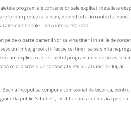
caietele program ale concertelor sale explicatii detaliate des
re le interpreteaza la pian, punind totul in contextul epocii,
 mai ales emotionale – de a interpreta ceva.
r: pe de o parte oamenii vor sa vina tinerii in salile de concer
sesc un limbaj greoi si ii fac pe cei tineri sa se simta neprega
 in care explic ce cint in caietul program nu e un acces la mi
ce el a scris e un context al vietii lui, al iubirilor lui, al
st. Bach a inceput sa compuna comisionat de biserica, pentru
u gindul la public. Schubert, Liszt toti au facut muzica pentru