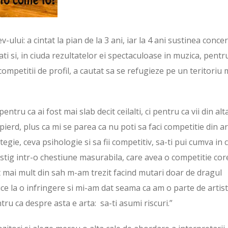
v-ului: a cintat la pian de la 3 ani, iar la 4 ani sustinea concer
ti si, in ciuda rezultatelor ei spectaculoase in muzica, pentr
competitii de profil, a cautat sa se refugieze pe un teritoriu 
ntru ca ai fost mai slab decit ceilalti, ci pentru ca vii din alt
pierd, plus ca mi se parea ca nu poti sa faci competitie din ar
tegie, ceva psihologie si sa fii competitiv, sa-ti pui cumva in 
istig intr-o chestiune masurabila, care avea o competitie cor
t mai mult din sah m-am trezit facind mutari doar de dragul
duce la o infringere si mi-am dat seama ca am o parte de artist
tru ca despre asta e arta: sa-ti asumi riscuri.”