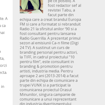
pe cit posibil). A
fost redactor sef al
revistei Tabu, a
facut parte din
te. A
echipa care a creat brandul Europa
FM si care a formatat si rebranduit
u ca
Radio 21 la sfirsitul anilor ‘90 si a
mai
fost consultant pentru lansarea
Radio Guerrilla. A prezentat primul
sezon al emisiunii Ca-n filme (Digi
24 TV). A sustinut un curs de
a
branding personal pentru actori,
la TIFF, in cadrul proiectului "10
ta,
pentru film", este consultant in
corzi
branding & promotion pentru
artisti, industria media. Pentru
ecta.
aproape 2 ani (2013-2014) a facut
parte din echipa de comunicare a
trupei VUNK si a participat la
 in
comunicarea proiectul Orasul
Minunilor, singura campanie de
comunicare a unui reprezentant
din industria divertismentului