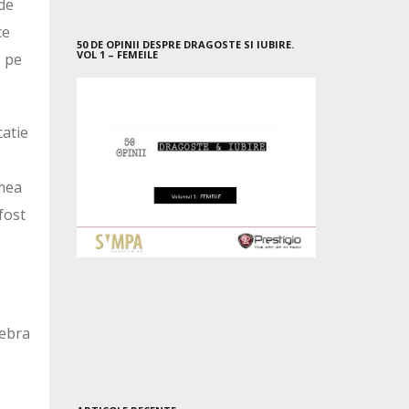
 de
ce
50 DE OPINII DESPRE DRAGOSTE SI IUBIRE.
VOL 1 – FEMEILE
e pe
catie
umea
fost
lebra