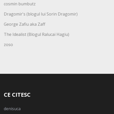
cosmin bumbutz
Dragomir's (blogul lui Sorin Dragomir)
George Zafiu aka Zaff
The Idealist (Blogul Ralucai Hagiu)
zoso
CE CITESC
denisuca