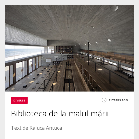
1
2672
11 YEARS AGO
DIVERSE
Biblioteca de la malul mării
Text de Raluca Antuca