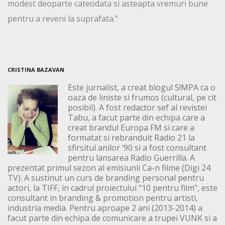
modest deoparte cateodata si asteapta vremuri bune
pentru a reveni la suprafata.”
CRISTINA BAZAVAN
Este jurnalist, a creat blogul S!MPA ca o
oaza de liniste si frumos (cultural, pe cit
posibil). A fost redactor sef al revistei
Tabu, a facut parte din echipa care a
creat brandul Europa FM si care a
formatat si rebranduit Radio 21 la
sfirsitul anilor ‘90 si a fost consultant
pentru lansarea Radio Guerrilla. A
prezentat primul sezon al emisiunii Ca-n filme (Digi 24
TV). A sustinut un curs de branding personal pentru
actori, la TIFF, in cadrul proiectului "10 pentru film", este
consultant in branding & promotion pentru artisti,
industria media. Pentru aproape 2 ani (2013-2014) a
facut parte din echipa de comunicare a trupei VUNK si a