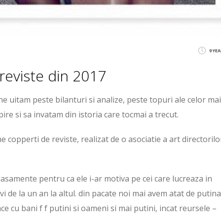
9 YE
 reviste din 2017
 uitam peste bilanturi si analize, peste topuri ale celor mai
ire si sa invatam din istoria care tocmai a trecut.
copperti de reviste, realizat de o asociatie a art directorilo
clasamente pentru ca ele i-ar motiva pe cei care lucreaza in
vi de la un an la altul. din pacate noi mai avem atat de putina
ace cu bani f f putini si oameni si mai putini, incat reursele –