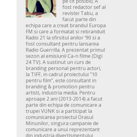
pe cit posibil). A
fost redactor sef al
revistei Tabu, a
facut parte din
echipa care a creat brandul Europa
FM si care a formatat si rebranduit
Radio 21 la sfirsitul anilor ‘90 si a
fost consultant pentru lansarea
Radio Guerrilla. A prezentat primul
sezon al emisiunii Ca-n filme (Digi
24 TV). A sustinut un curs de
branding personal pentru actori,
la TIFF, in cadrul proiectului "10
pentru film", este consultant in
branding & promotion pentru
artisti, industria media. Pentru
aproape 2 ani (2013-2014) a facut
parte din echipa de comunicare a
trupei VUNK si a participat la
comunicarea proiectul Orasul
Minunilor, singura campanie de
comunicare a unui reprezentant
din industria divertismentului