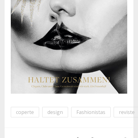
coperte
design
Fashionistas
reviste