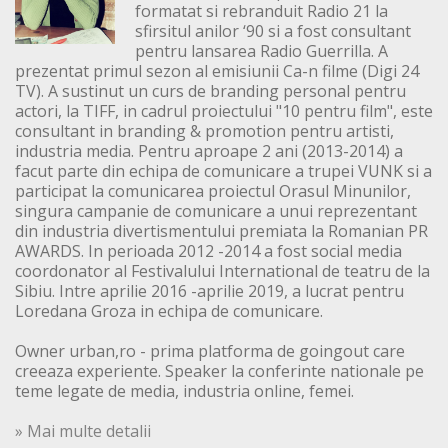
formatat si rebranduit Radio 21 la
sfirsitul anilor ‘90 si a fost consultant
pentru lansarea Radio Guerrilla. A
prezentat primul sezon al emisiunii Ca-n filme (Digi 24
TV). A sustinut un curs de branding personal pentru
actori, la TIFF, in cadrul proiectului "10 pentru film", este
consultant in branding & promotion pentru artisti,
industria media. Pentru aproape 2 ani (2013-2014) a
facut parte din echipa de comunicare a trupei VUNK si a
participat la comunicarea proiectul Orasul Minunilor,
singura campanie de comunicare a unui reprezentant
din industria divertismentului premiata la Romanian PR
AWARDS. In perioada 2012 -2014 a fost social media
coordonator al Festivalului International de teatru de la
Sibiu. Intre aprilie 2016 -aprilie 2019, a lucrat pentru
Loredana Groza in echipa de comunicare.
Owner urban,ro - prima platforma de goingout care
creeaza experiente. Speaker la conferinte nationale pe
teme legate de media, industria online, femei.
» Mai multe detalii