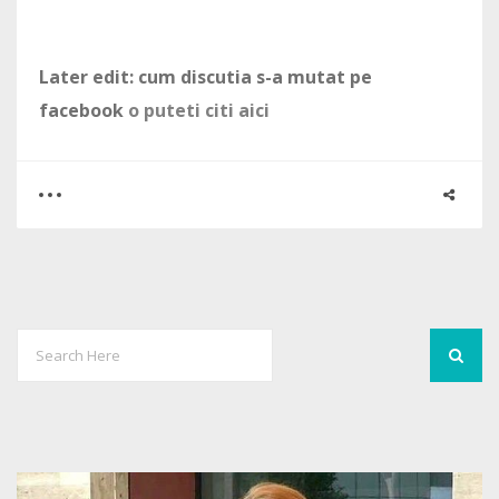
Later edit: cum discutia s-a mutat pe
facebook
o puteti citi aici
0
6
3988