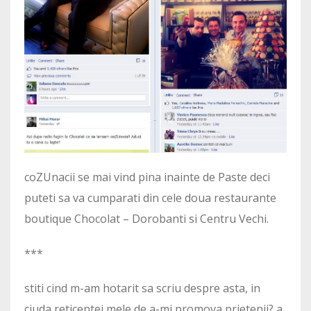
coZUnacii se mai vind pina inainte de Paste deci
puteti sa va cumparati din cele doua restaurante
boutique Chocolat – Dorobanti si Centru Vechi.
***
stiti cind m-am hotarit sa scriu despre asta, in
ciuda reticentei mele de a-mi promova prietenii? a