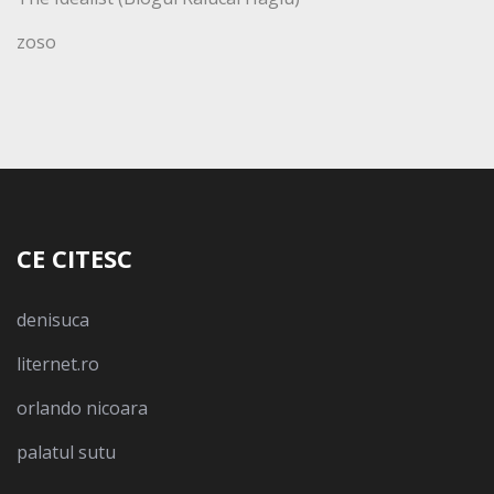
zoso
CE CITESC
denisuca
liternet.ro
orlando nicoara
palatul sutu