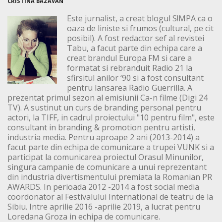
CRISTINA BAZAVAN
Este jurnalist, a creat blogul S!MPA ca o
oaza de liniste si frumos (cultural, pe cit
posibil). A fost redactor sef al revistei
Tabu, a facut parte din echipa care a
creat brandul Europa FM si care a
formatat si rebranduit Radio 21 la
sfirsitul anilor ‘90 si a fost consultant
pentru lansarea Radio Guerrilla. A
prezentat primul sezon al emisiunii Ca-n filme (Digi 24
TV). A sustinut un curs de branding personal pentru
actori, la TIFF, in cadrul proiectului "10 pentru film", este
consultant in branding & promotion pentru artisti,
industria media. Pentru aproape 2 ani (2013-2014) a
facut parte din echipa de comunicare a trupei VUNK si a
participat la comunicarea proiectul Orasul Minunilor,
singura campanie de comunicare a unui reprezentant
din industria divertismentului premiata la Romanian PR
AWARDS. In perioada 2012 -2014 a fost social media
coordonator al Festivalului International de teatru de la
Sibiu. Intre aprilie 2016 -aprilie 2019, a lucrat pentru
Loredana Groza in echipa de comunicare.