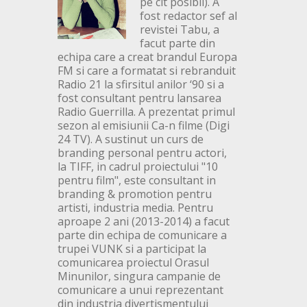
pe cit posibil). A
fost redactor sef al
revistei Tabu, a
facut parte din
echipa care a creat brandul Europa
FM si care a formatat si rebranduit
Radio 21 la sfirsitul anilor ‘90 si a
fost consultant pentru lansarea
Radio Guerrilla. A prezentat primul
sezon al emisiunii Ca-n filme (Digi
24 TV). A sustinut un curs de
branding personal pentru actori,
la TIFF, in cadrul proiectului "10
pentru film", este consultant in
branding & promotion pentru
artisti, industria media. Pentru
aproape 2 ani (2013-2014) a facut
parte din echipa de comunicare a
trupei VUNK si a participat la
comunicarea proiectul Orasul
Minunilor, singura campanie de
comunicare a unui reprezentant
din industria divertismentului