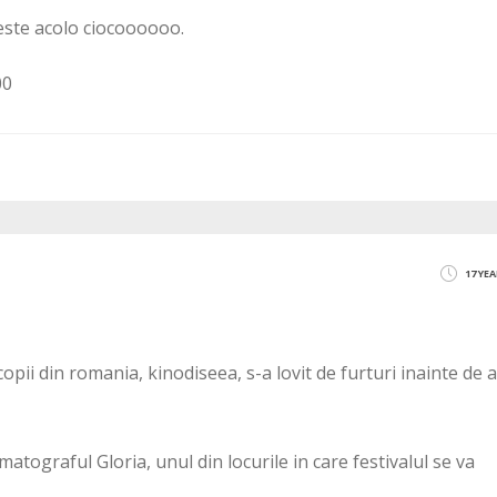
este acolo ciocoooooo.
00
17 YE
copii din romania, kinodiseea, s-a lovit de furturi inainte de a
matograful Gloria, unul din locurile in care festivalul se va