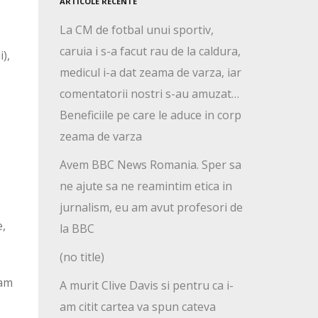
ARTICOLE RECENTE
La CM de fotbal unui sportiv,
caruia i s-a facut rau de la caldura,
),
medicul i-a dat zeama de varza, iar
comentatorii nostri s-au amuzat…
Beneficiile pe care le aduce in corp
zeama de varza
Avem BBC News Romania. Sper sa
ne ajute sa ne reamintim etica in
jurnalism, eu am avut profesori de
e,
la BBC
(no title)
 am
A murit Clive Davis si pentru ca i-
am citit cartea va spun cateva