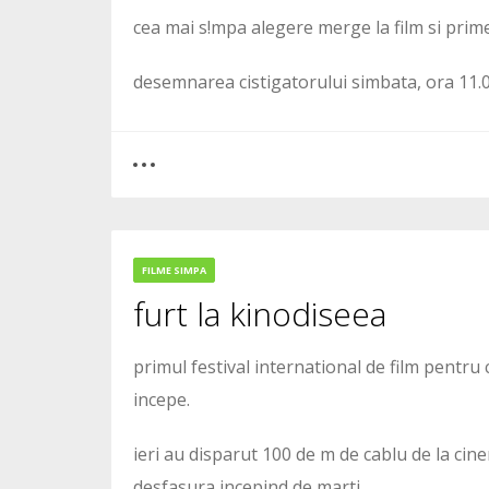
cea mai s!mpa alegere merge la film si prim
desemnarea cistigatorului simbata, ora 11.
0
2
FILME SIMPA
furt la kinodiseea
2321
primul festival international de film pentru 
incepe.
ieri au disparut 100 de m de cablu de la cine
desfasura incepind de marti.