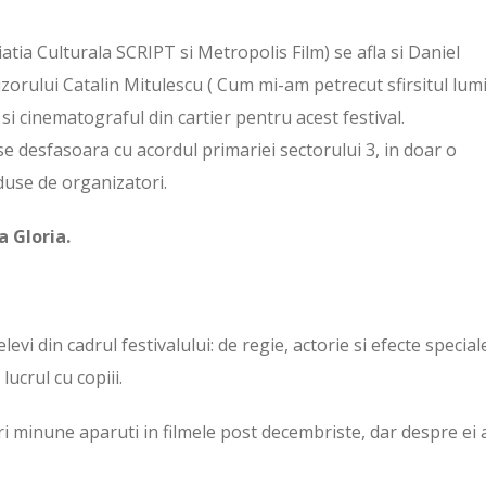
iatia Culturala SCRIPT si Metropolis Film) se afla si Daniel
izorului Catalin Mitulescu ( Cum mi-am petrecut sfirsitul lumii
s si cinematograful din cartier pentru acest festival.
 se desfasoara cu acordul primariei sectorului 3, in doar o
aduse de organizatori.
 Gloria.
elevi din cadrul festivalului: de regie, actorie si efecte special
lucrul cu copiii.
tori minune aparuti in filmele post decembriste, dar despre ei