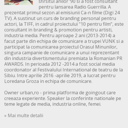
sfirsitul anilor ‘90 si a fost consultant
pentru lansarea Radio Guerrilla. A
prezentat primul sezon al emisiunii Ca-n filme (Digi 24
TV). A sustinut un curs de branding personal pentru
actori, la TIFF, in cadrul proiectului "10 pentru film", este
consultant in branding & promotion pentru artisti,
industria media. Pentru aproape 2 ani (2013-2014) a
facut parte din echipa de comunicare a trupei VUNK si a
participat la comunicarea proiectul Orasul Minunilor,
singura campanie de comunicare a unui reprezentant
din industria divertismentului premiata la Romanian PR
AWARDS. In perioada 2012 -2014 a fost social media
coordonator al Festivalului International de teatru de la
Sibiu. Intre aprilie 2016 -aprilie 2019, a lucrat pentru
Loredana Groza in echipa de comunicare.
Owner urban,ro - prima platforma de goingout care
creeaza experiente. Speaker la conferinte nationale pe
teme legate de media, industria online, femei.
» Mai multe detalii