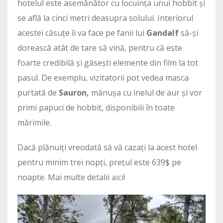
hotelul este asemănător cu locuința unui hobbit și
se află la cinci metri deasupra solului. Interiorul
acestei căsuțe îi va face pe fanii lui
Gandalf
să-și
dorească atât de tare să vină, pentru că este
foarte credibilă și găsești elemente din film la tot
pasul. De exemplu, vizitatorii pot vedea masca
purtată de
Sauron,
mănușa cu inelul de aur și vor
primi papuci de hobbit, disponibili în toate
mărimile.
Dacă plănuiți vreodată să vă cazați la acest hotel
pentru minim trei nopți, prețul este 639$ pe
noapte. Mai multe detalii
aici
!