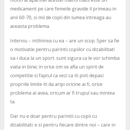
motin al aparitiei acestei malformatii este un
medicament pe care femeile gravide il primeau in
anii 60-70, si mii de copii din lumea intreaga au
aceasta problema.
Interviu – intilnirea cu ea – are un scop. Sper sa fie
o motivatie pentru parintii copiilor cu dizabilitati
sa-i duca la un sport. sunt sigura ca le vor schimba
viata in bine; in orice om se afla un spirit de
competitie si faptul ca vezi ca iti poti depasi
propriile limite iti da aripi oricine ai fi, orice
problema ai avea, oricum ar fi trupul sau mintea
ta.
Dar nu e doar pentru parintii cu copii cu
dizabilitati: e si pentru fiecare dintre noi – care in