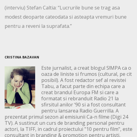
(interviu) Stefan Caltia: “Lucrurile bune se trag asa
modest deoparte cateodata si asteapta vremuri bune
pentru a reveni la suprafata.”
CRISTINA BAZAVAN
Este jurnalist, a creat blogul S!MPA ca o
oaza de liniste si frumos (cultural, pe cit
posibil). A fost redactor sef al revistei
Tabu, a facut parte din echipa care a
creat brandul Europa FM si care a
formatat si rebranduit Radio 21 la
sfirsitul anilor ‘90 si a fost consultant
pentru lansarea Radio Guerrilla. A
prezentat primul sezon al emisiunii Ca-n filme (Digi 24
TV). A sustinut un curs de branding personal pentru
actori, la TIFF, in cadrul proiectului "10 pentru film", este
consultant in branding & promotion pentru artisti,