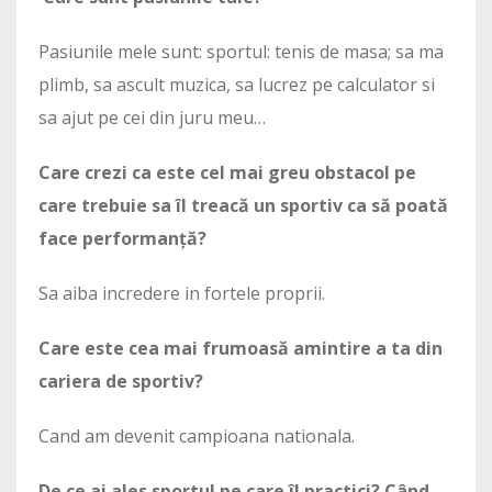
Pasiunile mele sunt: sportul: tenis de masa; sa ma
plimb, sa ascult muzica, sa lucrez pe calculator si
sa ajut pe cei din juru meu…
Care crezi ca este cel mai greu obstacol pe
care trebuie sa îl treacă un sportiv ca să poată
face performanță?
Sa aiba incredere in fortele proprii.
Care este cea mai frumoasă amintire a ta din
cariera de sportiv?
Cand am devenit campioana nationala.
De ce ai ales sportul pe care îl practici? Când