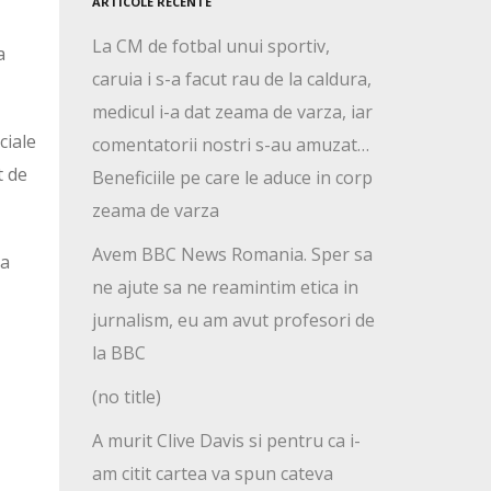
ARTICOLE RECENTE
La CM de fotbal unui sportiv,
a
caruia i s-a facut rau de la caldura,
medicul i-a dat zeama de varza, iar
ciale
comentatorii nostri s-au amuzat…
t de
Beneficiile pe care le aduce in corp
zeama de varza
Avem BBC News Romania. Sper sa
ea
ne ajute sa ne reamintim etica in
jurnalism, eu am avut profesori de
la BBC
(no title)
A murit Clive Davis si pentru ca i-
am citit cartea va spun cateva