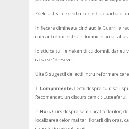
Zilele astea, de cind recunosti ca barbatii a
In fiecare dimineata cind aud la
Guerrilla re
cum ar trebui instruiti domnii in acea tabara
Io stiu ca tu Heineken tii cu domnii, dar eu v
ca sa se “dreseze”.
Uite 5 sugestii de lectii intru reformare car
1.
Complimente.
Lectii despre cum sa-i spu
Recomandat, un discurs cam cit Luceafarul.
2.
Flori.
Curs despre semnificatia florilor, de
localizarea celor mai tari florarii din oras, 
soarelui in miezul iernii.