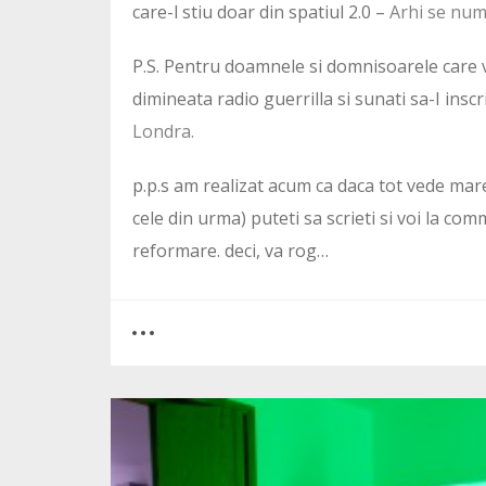
care-l stiu doar din spatiul 2.0 –
Arhi se nu
P.S. Pentru doamnele si domnisoarele care vo
dimineata radio guerrilla si sunati sa-I inscr
Londra.
p.p.s am realizat acum ca daca tot vede mare
cele din urma) puteti sa scrieti si voi la co
reformare. deci, va rog…
0
12
6646