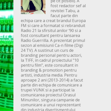
pe cit posibil). A
fost redactor sef al
revistei Tabu, a
facut parte din
echipa care a creat brandul Europa
FM si care a formatat si rebranduit
Radio 21 la sfirsitul anilor ‘90 si a
fost consultant pentru lansarea
Radio Guerrilla. A prezentat primul
sezon al emisiunii Ca-n filme (Digi
24 TV). A sustinut un curs de
branding personal pentru actori,
la TIFF, in cadrul proiectului "10
pentru film", este consultant in
branding & promotion pentru
artisti, industria media. Pentru
aproape 2 ani (2013-2014) a facut
parte din echipa de comunicare a
trupei VUNK si a participat la
comunicarea proiectul Orasul
Minunilor, singura campanie de
comunicare a unui reprezentant
din industria divertismentului