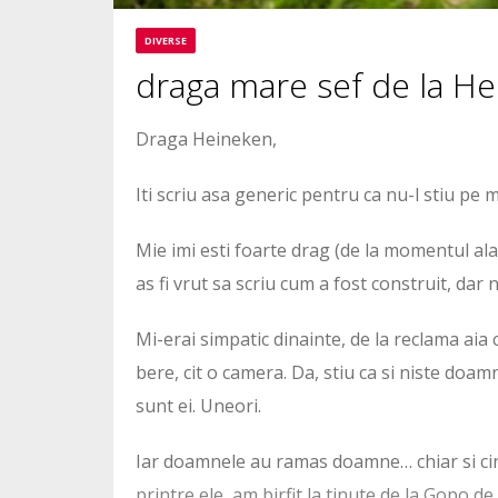
DIVERSE
draga mare sef de la He
Draga Heineken,
Iti scriu asa generic pentru ca nu-l stiu pe 
Mie imi esti foarte drag (de la momentul al
as fi vrut sa scriu cum a fost construit, dar 
Mi-erai simpatic dinainte, de la reclama aia
bere, cit o camera. Da, stiu ca si niste doa
sunt ei. Uneori.
Iar doamnele au ramas doamne… chiar si cind
printre ele, am birfit la tinute de la Gopo d