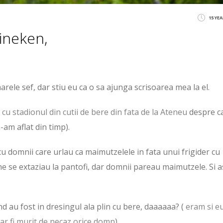
15 YE
ineken,
marele sef, dar stiu eu ca o sa ajunga scrisoarea mea la el.
a
cu stadionul din cutii de bere din fata de la Ateneu
despre c
n-am aflat din timp).
 cu domnii care urlau ca maimutzelele in fata unui frigider cu
mne se extaziau la pantofi, dar domnii pareau maimutzele. Si 
 au fost in dresingul ala plin cu bere, daaaaaa? (
eram si e
e ar fi murit de necaz orice domn
)