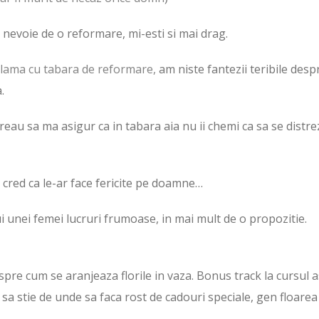
u nevoie de o reformare, mi-esti si mai drag.
clama cu tabara de reformare,
am niste fantezii teribile desp
.
reau sa ma asigur ca in tabara aia nu ii chemi ca sa se distrez
e cred ca le-ar face fericite pe doamne…
i unei femei lucruri frumoase, in mai mult de o propozitie.
spre cum se aranjeaza florile in vaza. Bonus track la cursul a
ca sa stie de unde sa faca rost de cadouri speciale, gen floarea