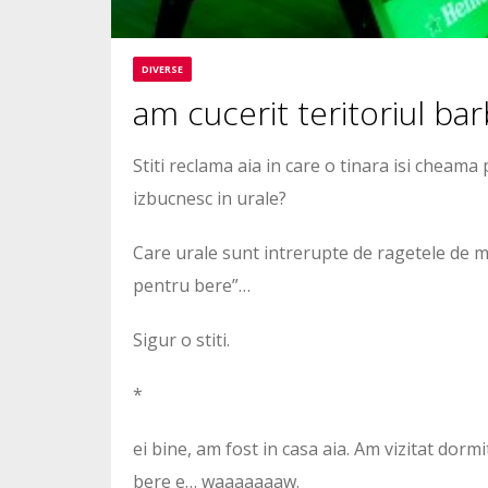
DIVERSE
am cucerit teritoriul barb
Stiti reclama aia in care o tinara isi cheama
izbucnesc in urale?
Care urale sunt intrerupte de ragetele de ma
pentru bere”…
Sigur o stiti.
*
ei bine, am fost in casa aia. Am vizitat dorm
bere e… waaaaaaaw.