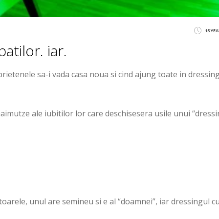
15 YE
atilor. iar.
 prietenele sa-i vada casa noua si cind ajung toate in dressin
imutze ale iubitilor lor care deschisesera usile unui “dress
itoarele, unul are semineu si e al “doamnei”, iar dressingul c