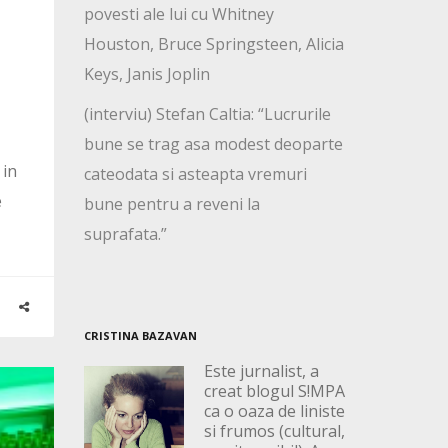
povesti ale lui cu Whitney
Houston, Bruce Springsteen, Alicia
Keys, Janis Joplin
(interviu) Stefan Caltia: “Lucrurile
bune se trag asa modest deoparte
 in
cateodata si asteapta vremuri
e
bune pentru a reveni la
suprafata.”
CRISTINA BAZAVAN
Este jurnalist, a
creat blogul S!MPA
ca o oaza de liniste
si frumos (cultural,