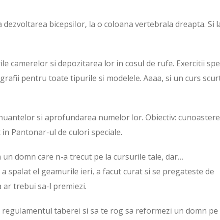
 dezvoltarea bicepsilor, la o coloana vertebrala dreapta. Si l
le camerelor si depozitarea lor in cosul de rufe. Exercitii spe
grafii pentru toate tipurile si modelele. Aaaa, si un curs scur
 nuantelor si aprofundarea numelor lor. Obiectiv: cunoaster
in Pantonar-ul de culori speciale.
m un domn care n-a trecut pe la cursurile tale, dar…
 spalat el geamurile ieri, a facut curat si se pregateste de
 ar trebui sa-l premiezi.
lc regulamentul taberei si sa te rog sa reformezi un domn pe