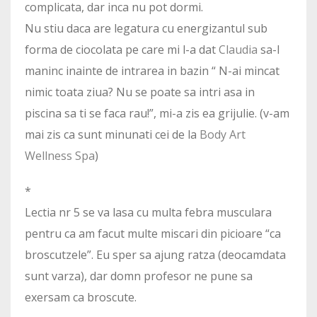
complicata, dar inca nu pot dormi.
Nu stiu daca are legatura cu energizantul sub
forma de ciocolata pe care mi l-a dat
Claudia
sa-l
maninc inainte de intrarea in bazin “ N-ai mincat
nimic toata ziua? Nu se poate sa intri asa in
piscina sa ti se faca rau!”, mi-a zis ea grijulie. (v-am
mai zis ca sunt minunati cei de la
Body Art
Wellness Spa
)
*
Lectia nr 5 se va lasa cu multa febra musculara
pentru ca am facut multe miscari din picioare “ca
broscutzele”. Eu sper sa ajung ratza (deocamdata
sunt varza), dar domn profesor ne pune sa
exersam ca broscute.