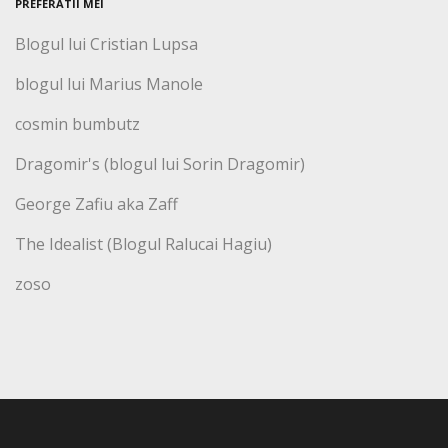
PREFERATII MEI
Blogul lui Cristian Lupsa
blogul lui Marius Manole
cosmin bumbutz
Dragomir's (blogul lui Sorin Dragomir)
George Zafiu aka Zaff
The Idealist (Blogul Ralucai Hagiu)
zoso