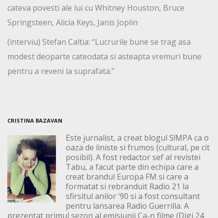
cateva povesti ale lui cu Whitney Houston, Bruce
Springsteen, Alicia Keys, Janis Joplin
(interviu) Stefan Caltia: “Lucrurile bune se trag asa
modest deoparte cateodata si asteapta vremuri bune
pentru a reveni la suprafata.”
CRISTINA BAZAVAN
Este jurnalist, a creat blogul S!MPA ca o
oaza de liniste si frumos (cultural, pe cit
posibil). A fost redactor sef al revistei
Tabu, a facut parte din echipa care a
creat brandul Europa FM si care a
formatat si rebranduit Radio 21 la
sfirsitul anilor ‘90 si a fost consultant
pentru lansarea Radio Guerrilla. A
prezentat primul sezon al emisiunii Ca-n filme (Digi 24