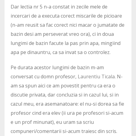
Dar lectia nr 5 n-a constat in zecile mele de
incercari de a executa corect miscarile de picioare
(n-am reusit sa fac corect nici macar o jumatate de
bazin desi am perseverat vreo ora), ci in doua
lungimi de bazin facute la pas prin apa, mingiind
apa pe dinauntru, ca sa invat sa o controlez.
Pe durata acestor lungimi de bazin m-am
conversat cu domn profesor,
Laurentiu Ticala
. N-
am sa spun aici ce am povestit pentru ca era o
discutie privata, dar concluzia si in cazul lui, si in
cazul meu, era asemanatoare: el nu-si dorea sa fie
profesor cind era elev (ii ura pe profesori si-acum
e un prof minunat), eu uram sa scriu
compuneri/comentarii si-acum traiesc din scris.