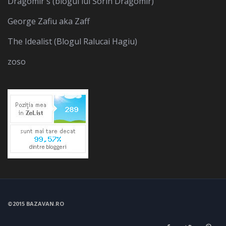
Dragomir's (blogul lui Sorin Dragomir)
George Zafiu aka Zaff
The Idealist (Blogul Ralucai Hagiu)
zoso
©2015 BAZAVAN.RO