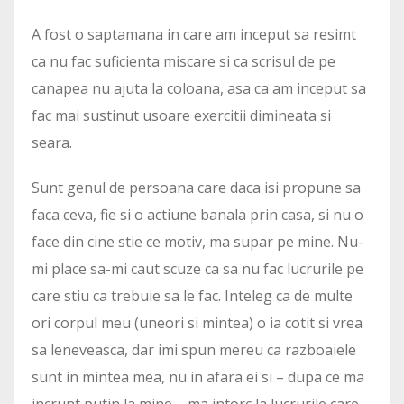
A fost o saptamana in care am inceput sa resimt
ca nu fac suficienta miscare si ca scrisul de pe
canapea nu ajuta la coloana, asa ca am inceput sa
fac mai sustinut usoare exercitii dimineata si
seara.
Sunt genul de persoana care daca isi propune sa
faca ceva, fie si o actiune banala prin casa, si nu o
face din cine stie ce motiv, ma supar pe mine. Nu-
mi place sa-mi caut scuze ca sa nu fac lucrurile pe
care stiu ca trebuie sa le fac. Inteleg ca de multe
ori corpul meu (uneori si mintea) o ia cotit si vrea
sa leneveasca, dar imi spun mereu ca razboaiele
sunt in mintea mea, nu in afara ei si – dupa ce ma
incrunt putin la mine – ma intorc la lucrurile care,