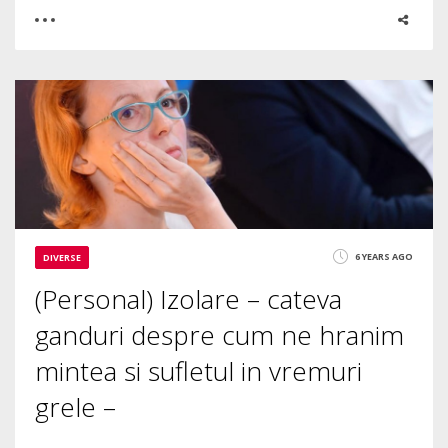
0
2
4319
6 YEARS AGO
DIVERSE
(Personal) Izolare – cateva
ganduri despre cum ne hranim
mintea si sufletul in vremuri
grele –