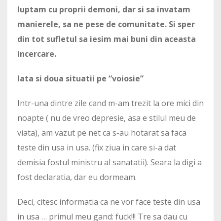
luptam cu proprii demoni, dar si sa invatam
manierele, sa ne pese de comunitate. Si sper
din tot sufletul sa iesim mai buni din aceasta
incercare.
Iata si doua situatii pe “voiosie”
Intr-una dintre zile cand m-am trezit la ore mici din
noapte ( nu de vreo depresie, asa e stilul meu de
viata), am vazut pe net ca s-au hotarat sa faca
teste din usa in usa. (fix ziua in care si-a dat
demisia fostul ministru al sanatatii). Seara la digi a
fost declaratia, dar eu dormeam.
Deci, citesc informatia ca ne vor face teste din usa
in usa … primul meu gand: fuck!!! Tre sa dau cu