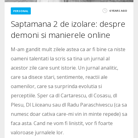
6 YEARS AGO
PERSONAL
Saptamana 2 de izolare: despre
demoni si manierele online
M-am gandit mult zilele astea ca ar fi bine ca niste
oameni talentati la scris sa tina un jurnal al
acestor zile care sunt istorie. Un jurnal analitic,
care sa disece stari, sentimente, reactii ale
oamenilor, care sa surprinda evolutia si
perceptiile. Sper ca dl Cartarescu, dl Cosasu, dl
Plesu, Dl Liiceanu sau dl Radu Paraschivescu (ca sa
numesc doar cativa care-mi vin in minte repede) sa
faca asta. Cand ne vom fi linistit, vor fi foarte
valoroase jurnalele lor.