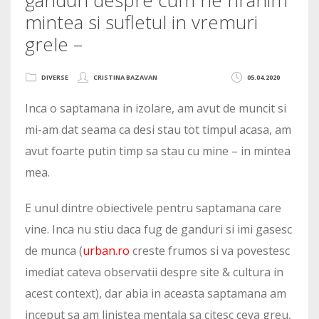
mintea si sufletul in vremuri
grele –
DIVERSE
CRISTINA BAZAVAN
05.04.2020
Inca o saptamana in izolare, am avut de muncit si
mi-am dat seama ca desi stau tot timpul acasa, am
avut foarte putin timp sa stau cu mine – in mintea
mea.
E unul dintre obiectivele pentru saptamana care
vine. Inca nu stiu daca fug de ganduri si imi gasesc
de munca (
urban.ro
creste frumos si va povestesc
imediat cateva observatii despre site & cultura in
acest context), dar abia in aceasta saptamana am
inceput sa am linistea mentala sa citesc ceva greu,