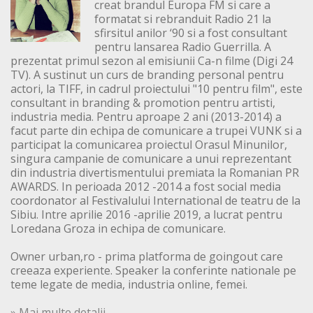
creat brandul Europa FM si care a
formatat si rebranduit Radio 21 la
sfirsitul anilor ‘90 si a fost consultant
pentru lansarea Radio Guerrilla. A
prezentat primul sezon al emisiunii Ca-n filme (Digi 24
TV). A sustinut un curs de branding personal pentru
actori, la TIFF, in cadrul proiectului "10 pentru film", este
consultant in branding & promotion pentru artisti,
industria media. Pentru aproape 2 ani (2013-2014) a
facut parte din echipa de comunicare a trupei VUNK si a
participat la comunicarea proiectul Orasul Minunilor,
singura campanie de comunicare a unui reprezentant
din industria divertismentului premiata la Romanian PR
AWARDS. In perioada 2012 -2014 a fost social media
coordonator al Festivalului International de teatru de la
Sibiu. Intre aprilie 2016 -aprilie 2019, a lucrat pentru
Loredana Groza in echipa de comunicare.
Owner urban,ro - prima platforma de goingout care
creeaza experiente. Speaker la conferinte nationale pe
teme legate de media, industria online, femei.
» Mai multe detalii