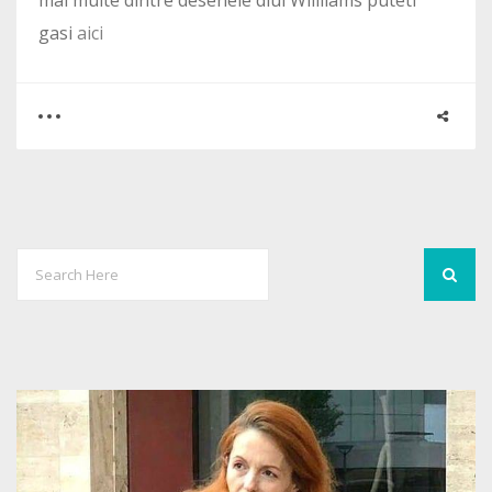
mai multe dintre desenele dlui Willliams puteti
gasi
aici
0
0
2001