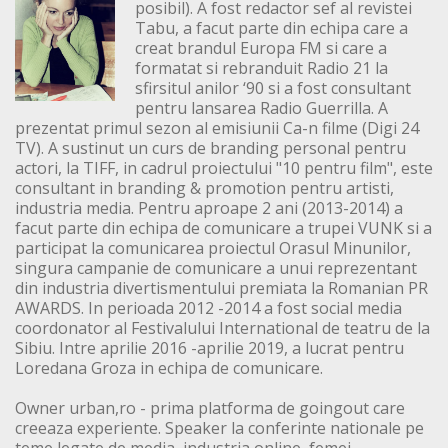
posibil). A fost redactor sef al revistei
Tabu, a facut parte din echipa care a
creat brandul Europa FM si care a
formatat si rebranduit Radio 21 la
sfirsitul anilor ‘90 si a fost consultant
pentru lansarea Radio Guerrilla. A
prezentat primul sezon al emisiunii Ca-n filme (Digi 24
TV). A sustinut un curs de branding personal pentru
actori, la TIFF, in cadrul proiectului "10 pentru film", este
consultant in branding & promotion pentru artisti,
industria media. Pentru aproape 2 ani (2013-2014) a
facut parte din echipa de comunicare a trupei VUNK si a
participat la comunicarea proiectul Orasul Minunilor,
singura campanie de comunicare a unui reprezentant
din industria divertismentului premiata la Romanian PR
AWARDS. In perioada 2012 -2014 a fost social media
coordonator al Festivalului International de teatru de la
Sibiu. Intre aprilie 2016 -aprilie 2019, a lucrat pentru
Loredana Groza in echipa de comunicare.
Owner urban,ro - prima platforma de goingout care
creeaza experiente. Speaker la conferinte nationale pe
teme legate de media, industria online, femei.