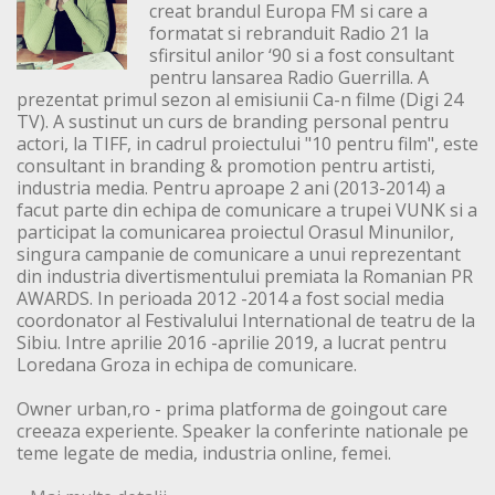
creat brandul Europa FM si care a
formatat si rebranduit Radio 21 la
sfirsitul anilor ‘90 si a fost consultant
pentru lansarea Radio Guerrilla. A
prezentat primul sezon al emisiunii Ca-n filme (Digi 24
TV). A sustinut un curs de branding personal pentru
actori, la TIFF, in cadrul proiectului "10 pentru film", este
consultant in branding & promotion pentru artisti,
industria media. Pentru aproape 2 ani (2013-2014) a
facut parte din echipa de comunicare a trupei VUNK si a
participat la comunicarea proiectul Orasul Minunilor,
singura campanie de comunicare a unui reprezentant
din industria divertismentului premiata la Romanian PR
AWARDS. In perioada 2012 -2014 a fost social media
coordonator al Festivalului International de teatru de la
Sibiu. Intre aprilie 2016 -aprilie 2019, a lucrat pentru
Loredana Groza in echipa de comunicare.
Owner urban,ro - prima platforma de goingout care
creeaza experiente. Speaker la conferinte nationale pe
teme legate de media, industria online, femei.