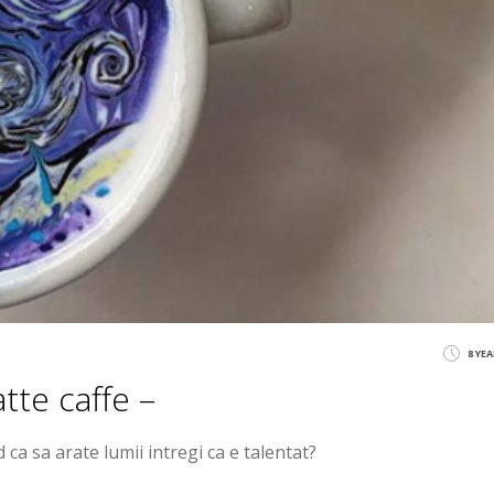
8 YE
atte caffe –
ca sa arate lumii intregi ca e talentat?