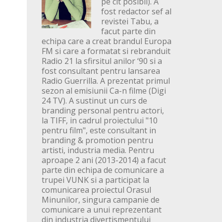
pe cit posibil). A
fost redactor sef al
revistei Tabu, a
facut parte din
echipa care a creat brandul Europa
FM si care a formatat si rebranduit
Radio 21 la sfirsitul anilor ‘90 si a
fost consultant pentru lansarea
Radio Guerrilla. A prezentat primul
sezon al emisiunii Ca-n filme (Digi
24 TV). A sustinut un curs de
branding personal pentru actori,
la TIFF, in cadrul proiectului "10
pentru film", este consultant in
branding & promotion pentru
artisti, industria media. Pentru
aproape 2 ani (2013-2014) a facut
parte din echipa de comunicare a
trupei VUNK si a participat la
comunicarea proiectul Orasul
Minunilor, singura campanie de
comunicare a unui reprezentant
din industria divertismentului