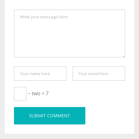
− two = 7