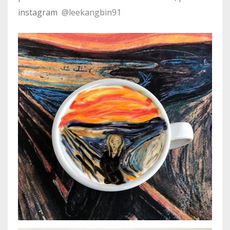
instagram
@leekangbin91