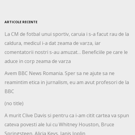
ARTICOLE RECENTE
La CM de fotbal unui sportiv, caruia i s-a facut rau de la
caldura, medicul i-a dat zeama de varza, iar
comentatorii nostri s-au amuzat… Beneficiile pe care le
aduce in corp zeama de varza
Avem BBC News Romania. Sper sa ne ajute sa ne
reamintim etica in jurnalism, eu am avut profesori de la
BBC
(no title)
A murit Clive Davis si pentru ca i-am citit cartea va spun
cateva povesti ale lui cu Whitney Houston, Bruce
Springsteen, Alicia Keys, Janis Joplin