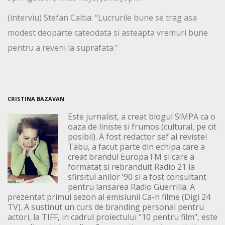
(interviu) Stefan Caltia: “Lucrurile bune se trag asa
modest deoparte cateodata si asteapta vremuri bune
pentru a reveni la suprafata.”
CRISTINA BAZAVAN
Este jurnalist, a creat blogul S!MPA ca o
oaza de liniste si frumos (cultural, pe cit
posibil). A fost redactor sef al revistei
Tabu, a facut parte din echipa care a
creat brandul Europa FM si care a
formatat si rebranduit Radio 21 la
sfirsitul anilor ‘90 si a fost consultant
pentru lansarea Radio Guerrilla. A
prezentat primul sezon al emisiunii Ca-n filme (Digi 24
TV). A sustinut un curs de branding personal pentru
actori, la TIFF, in cadrul proiectului "10 pentru film", este