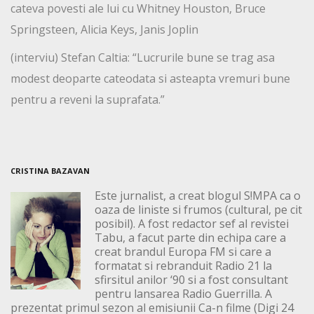
cateva povesti ale lui cu Whitney Houston, Bruce
Springsteen, Alicia Keys, Janis Joplin
(interviu) Stefan Caltia: “Lucrurile bune se trag asa
modest deoparte cateodata si asteapta vremuri bune
pentru a reveni la suprafata.”
CRISTINA BAZAVAN
Este jurnalist, a creat blogul S!MPA ca o
oaza de liniste si frumos (cultural, pe cit
posibil). A fost redactor sef al revistei
Tabu, a facut parte din echipa care a
creat brandul Europa FM si care a
formatat si rebranduit Radio 21 la
sfirsitul anilor ‘90 si a fost consultant
pentru lansarea Radio Guerrilla. A
prezentat primul sezon al emisiunii Ca-n filme (Digi 24