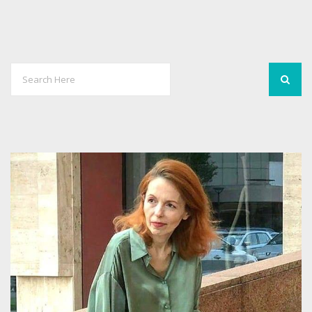
11
5357