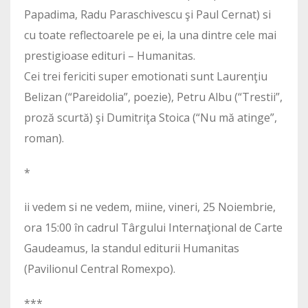
Papadima, Radu Paraschivescu şi Paul Cernat) si
cu toate reflectoarele pe ei, la una dintre cele mai
prestigioase edituri – Humanitas.
Cei trei fericiti super emotionati sunt Laurenţiu
Belizan (“Pareidolia”, poezie), Petru Albu (“Trestii”,
proză scurtă) şi Dumitriţa Stoica (“Nu mă atinge”,
roman).
*
ii vedem si ne vedem, miine, vineri, 25 Noiembrie,
ora 15:00 în cadrul Târgului Internaţional de Carte
Gaudeamus, la standul editurii Humanitas
(Pavilionul Central Romexpo).
***