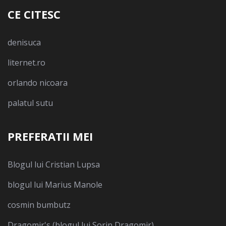
CE CITESC
denisuca
liternet.ro
orlando nicoara
palatul sutu
PREFERATII MEI
Blogul lui Cristian Lupsa
blogul lui Marius Manole
cosmin bumbutz
Dragomir's (blogul lui Sorin Dragomir)