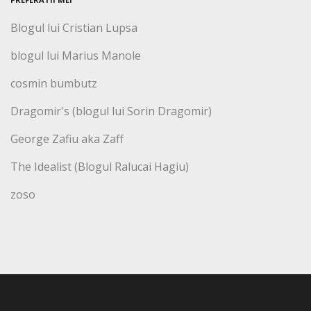
Blogul lui Cristian Lupsa
blogul lui Marius Manole
cosmin bumbutz
Dragomir's (blogul lui Sorin Dragomir)
George Zafiu aka Zaff
The Idealist (Blogul Ralucai Hagiu)
zoso