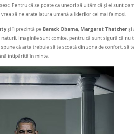
ctisesc. Pentru că se poate ca uneori să uităm că și ei sunt oa
vrea să ne arate latura umană a liderilor cei mai faimoși.
uty
și îi prezintă pe
Barack Obama
,
Margaret Thatcher
și 
aturii. Imaginile sunt comice, pentru că sunt sigură că nu t
e spune că arta trebuie să te scoată din zona de confort, să t
ă întipărită în minte.