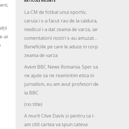
ARTICOLE RECENTE
meni,
La CM de fotbal unui sportiv,
caruia i s-a facut rau de la caldura,
alții
medicul i-a dat zeama de varza, iar
e-ai
comentatorii nostri s-au amuzat…
e
Beneficiile pe care le aduce in corp
zeama de varza
Avem BBC News Romania. Sper sa
ne ajute sa ne reamintim etica in
jurnalism, eu am avut profesori de
la BBC
(no title)
A murit Clive Davis si pentru ca i-
am citit cartea va spun cateva