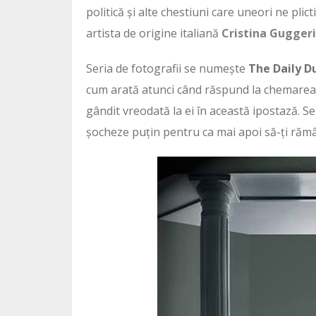
politică și alte chestiuni care uneori ne pli
artista de origine italiană
Cristina Guggeri
Seria de fotografii se numește
The Daily D
cum arată atunci când răspund la chemarea n
gândit vreodată la ei în această ipostază. S
șocheze puțin pentru ca mai apoi să-ți rămân