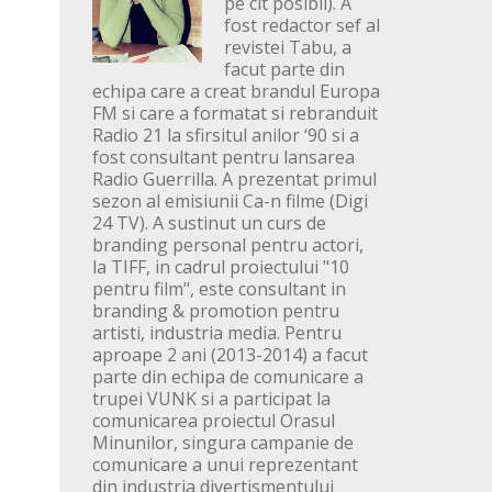
pe cit posibil). A
fost redactor sef al
revistei Tabu, a
facut parte din
echipa care a creat brandul Europa
FM si care a formatat si rebranduit
Radio 21 la sfirsitul anilor ‘90 si a
fost consultant pentru lansarea
Radio Guerrilla. A prezentat primul
sezon al emisiunii Ca-n filme (Digi
24 TV). A sustinut un curs de
branding personal pentru actori,
la TIFF, in cadrul proiectului "10
pentru film", este consultant in
branding & promotion pentru
artisti, industria media. Pentru
aproape 2 ani (2013-2014) a facut
parte din echipa de comunicare a
trupei VUNK si a participat la
comunicarea proiectul Orasul
Minunilor, singura campanie de
comunicare a unui reprezentant
din industria divertismentului