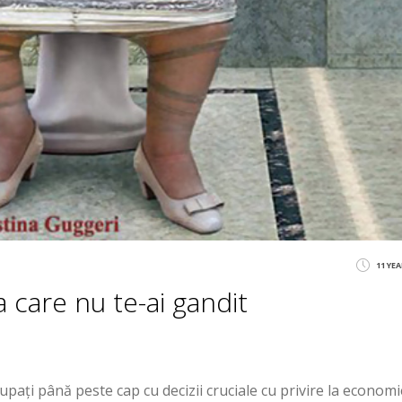
11 YE
la care nu te-ai gandit
cupați până peste cap cu decizii cruciale cu privire la economi