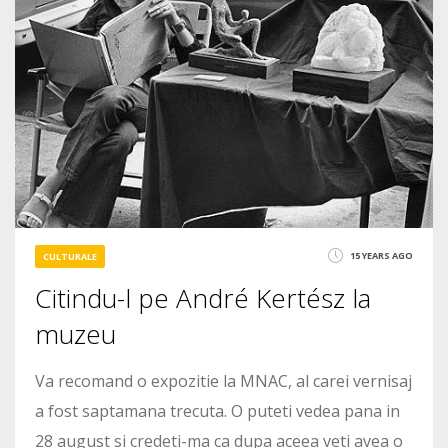
15 YEARS AGO
CULTURALE
Citindu-l pe André Kertész la
muzeu
Va recomand o expozitie la MNAC, al carei vernisaj
a fost saptamana trecuta. O puteti vedea pana in
28 august si credeti-ma ca dupa aceea veti avea o