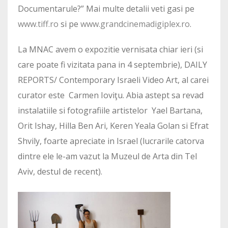
Documentarule?” Mai multe detalii veti gasi pe
www.tiff.ro
si pe
www.grandcinemadigiplex.ro
.
La MNAC avem o expozitie vernisata chiar ieri (si
care poate fi vizitata pana in 4 septembrie), DAILY
REPORTS/ Contemporary Israeli Video Art, al carei
curator este Carmen Ioviţu. Abia astept sa revad
instalatiile si fotografiile artistelor Yael Bartana,
Orit Ishay, Hilla Ben Ari, Keren Yeala Golan si Efrat
Shvily, foarte apreciate in Israel (lucrarile catorva
dintre ele le-am vazut la Muzeul de Arta din Tel
Aviv, destul de recent).