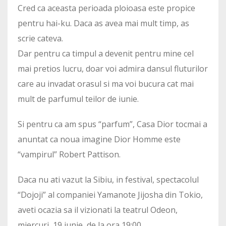
Cred ca aceasta perioada ploioasa este propice
pentru hai-ku. Daca as avea mai mult timp, as
scrie cateva.
Dar pentru ca timpul a devenit pentru mine cel
mai pretios lucru, doar voi admira dansul fluturilor
care au invadat orasul si ma voi bucura cat mai
mult de parfumul teilor de iunie.
Si pentru ca am spus “parfum”, Casa Dior tocmai a
anuntat ca noua imagine Dior Homme este
“vampirul” Robert Pattison.
Daca nu ati vazut la Sibiu, in festival, spectacolul
“Dojoji” al companiei Yamanote Jijosha din Tokio,
aveti ocazia sa il vizionati la teatrul Odeon,
miercuri, 19 iunie, de la ora 19:00.