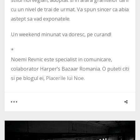
stilul norvegian, adoptat si in afara granitelor tarii
cu un nivel de trai de urmat. Va spun sincer ca abia
astept sa vad exponatele.
Un weekend minunat va doresc, pe curand!
*
Noemi Revnic este specialist in comunicare,
colaborator Harper’s Bazaar Romania. O puteti citi
si pe blogul ei,
Placerile lui Noe
.
0
0