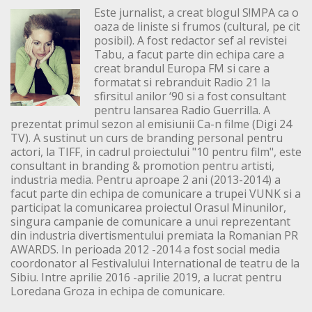
Este jurnalist, a creat blogul S!MPA ca o
oaza de liniste si frumos (cultural, pe cit
posibil). A fost redactor sef al revistei
Tabu, a facut parte din echipa care a
creat brandul Europa FM si care a
formatat si rebranduit Radio 21 la
sfirsitul anilor ‘90 si a fost consultant
pentru lansarea Radio Guerrilla. A
prezentat primul sezon al emisiunii Ca-n filme (Digi 24
TV). A sustinut un curs de branding personal pentru
actori, la TIFF, in cadrul proiectului "10 pentru film", este
consultant in branding & promotion pentru artisti,
industria media. Pentru aproape 2 ani (2013-2014) a
facut parte din echipa de comunicare a trupei VUNK si a
participat la comunicarea proiectul Orasul Minunilor,
singura campanie de comunicare a unui reprezentant
din industria divertismentului premiata la Romanian PR
AWARDS. In perioada 2012 -2014 a fost social media
coordonator al Festivalului International de teatru de la
Sibiu. Intre aprilie 2016 -aprilie 2019, a lucrat pentru
Loredana Groza in echipa de comunicare.