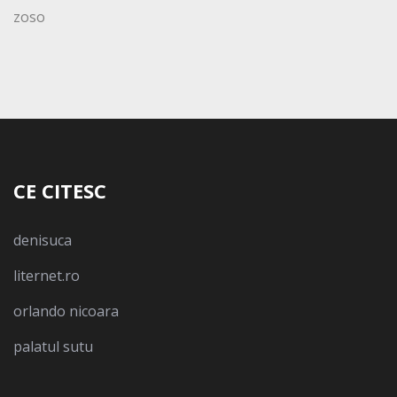
zoso
CE CITESC
denisuca
liternet.ro
orlando nicoara
palatul sutu