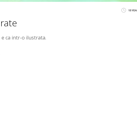
15 YE
trate
, e ca intr-o ilustrata.
.