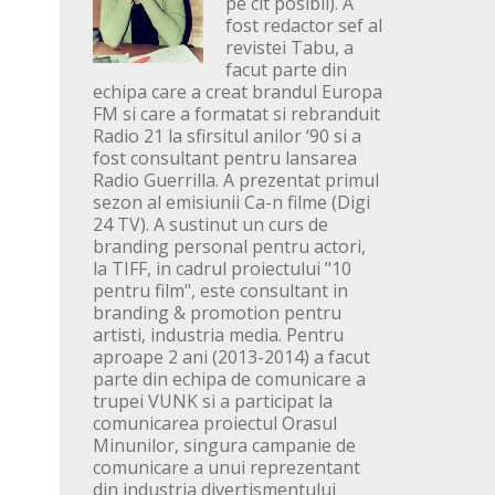
pe cit posibil). A
fost redactor sef al
revistei Tabu, a
facut parte din
echipa care a creat brandul Europa
FM si care a formatat si rebranduit
Radio 21 la sfirsitul anilor ‘90 si a
fost consultant pentru lansarea
Radio Guerrilla. A prezentat primul
sezon al emisiunii Ca-n filme (Digi
24 TV). A sustinut un curs de
branding personal pentru actori,
la TIFF, in cadrul proiectului "10
pentru film", este consultant in
branding & promotion pentru
artisti, industria media. Pentru
aproape 2 ani (2013-2014) a facut
parte din echipa de comunicare a
trupei VUNK si a participat la
comunicarea proiectul Orasul
Minunilor, singura campanie de
comunicare a unui reprezentant
din industria divertismentului