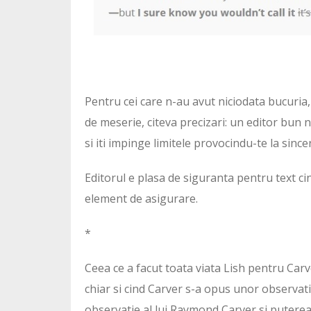
Pentru cei care n-au avut niciodata bucuria, 
de meserie, citeva precizari: un editor bun
si iti impinge limitele provocindu-te la sinc
Editorul e plasa de siguranta pentru text ci
element de asigurare.
*
Ceea ce a facut toata viata Lish pentru Carve
chiar si cind Carver s-a opus unor observatii
observatie al lui Raymond Carver si puterea