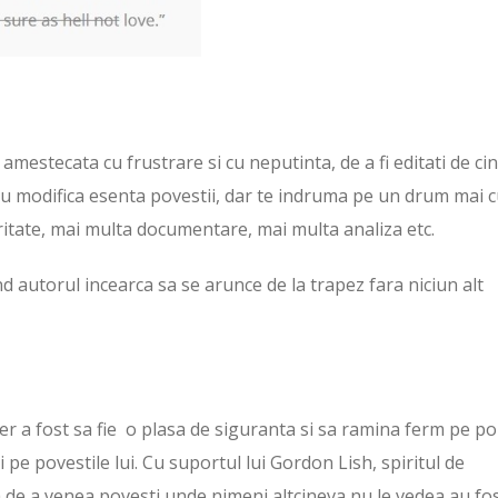
amestecata cu frustrare si cu neputinta, de a fi editati de ci
 nu modifica esenta povestii, dar te indruma pe un drum mai 
eritate, mai multa documentare, mai multa analiza etc.
nd autorul incearca sa se arunce de la trapez fara niciun alt
r a fost sa fie o plasa de siguranta si sa ramina ferm pe poz
 pe povestile lui. Cu suportul lui Gordon Lish, spiritul de
 de a venea povesti unde nimeni altcineva nu le vedea au fo