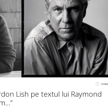
12 YE
ordon Lish pe textul lui Raymond
im…”