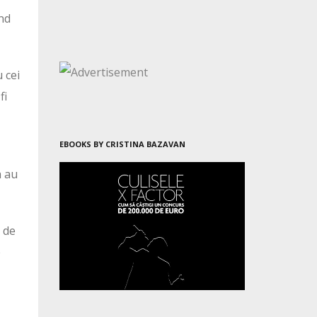
ond
 cei
fi
EBOOKS BY CRISTINA BAZAVAN
a au
t de
e