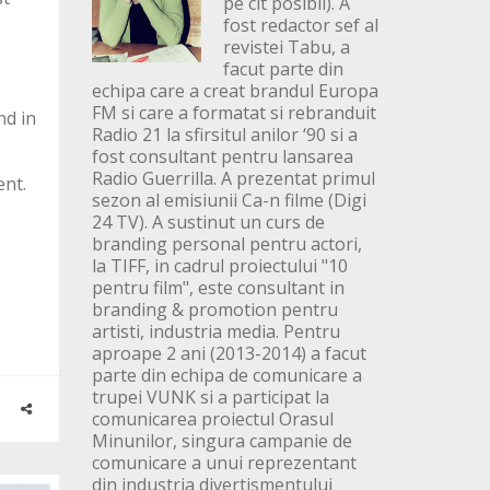
pe cit posibil). A
fost redactor sef al
revistei Tabu, a
facut parte din
echipa care a creat brandul Europa
FM si care a formatat si rebranduit
nd in
Radio 21 la sfirsitul anilor ‘90 si a
fost consultant pentru lansarea
Radio Guerrilla. A prezentat primul
ent.
sezon al emisiunii Ca-n filme (Digi
24 TV). A sustinut un curs de
branding personal pentru actori,
la TIFF, in cadrul proiectului "10
pentru film", este consultant in
branding & promotion pentru
artisti, industria media. Pentru
aproape 2 ani (2013-2014) a facut
parte din echipa de comunicare a
trupei VUNK si a participat la
comunicarea proiectul Orasul
Minunilor, singura campanie de
comunicare a unui reprezentant
din industria divertismentului