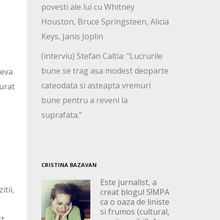
povesti ale lui cu Whitney
Houston, Bruce Springsteen, Alicia
Keys, Janis Joplin
(interviu) Stefan Caltia: “Lucrurile
bune se trag asa modest deoparte
neva
cateodata si asteapta vremuri
curat
bune pentru a reveni la
suprafata.”
CRISTINA BAZAVAN
Este jurnalist, a
itii,
creat blogul S!MPA
ca o oaza de liniste
si frumos (cultural,
st