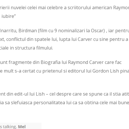
rierii nuvelei celei mai celebre a scriitorului american Raym
 iubire”
Inarritu, Birdman (film cu 9 nominalizari la Oscar) , iar pentru
t, conflictul din spatele lui, lupta lui Carver cu sine pentru a 
iale in structura filmului.
sunt fragmente din Biografia lui Raymond Carver care fac
de mult s-a certat cu prietenul si editorul lui Gordon Lish pin
t din edit-ul lui Lish – cel despre care se spune ca il stia ati
stia sa slefuiasca personalitatea lui ca sa obtina cele mai bun