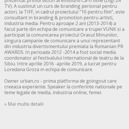
prezentat primul sezon al emisiunii Ca-n filme (Digi 24
TV). A sustinut un curs de branding personal pentru
actori, la TIFF, in cadrul proiectului "10 pentru film", este
consultant in branding & promotion pentru artisti,
industria media. Pentru aproape 2 ani (2013-2014) a
facut parte din echipa de comunicare a trupei VUNK si a
participat la comunicarea proiectul Orasul Minunilor,
singura campanie de comunicare a unui reprezentant
din industria divertismentului premiata la Romanian PR
AWARDS. In perioada 2012 -2014 a fost social media
coordonator al Festivalului International de teatru de la
Sibiu. Intre aprilie 2016 -aprilie 2019, a lucrat pentru
Loredana Groza in echipa de comunicare.
Owner urban,ro - prima platforma de goingout care
creeaza experiente. Speaker la conferinte nationale pe
teme legate de media, industria online, femei.
» Mai multe detalii