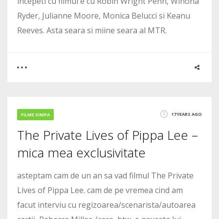
incepeti cu filmul e cu Robin Wright Penn, Winona
Ryder, Julianne Moore, Monica Belucci si Keanu
Reeves. Asta seara si miine seara al MTR.
0
31
17 YEARS AGO
FILME SIMPA
The Private Lives of Pippa Lee –
23159
mica mea exclusivitate
asteptam cam de un an sa vad filmul The Private
Lives of Pippa Lee. cam de pe vremea cind am
facut interviu cu regizoarea/scenarista/autoarea