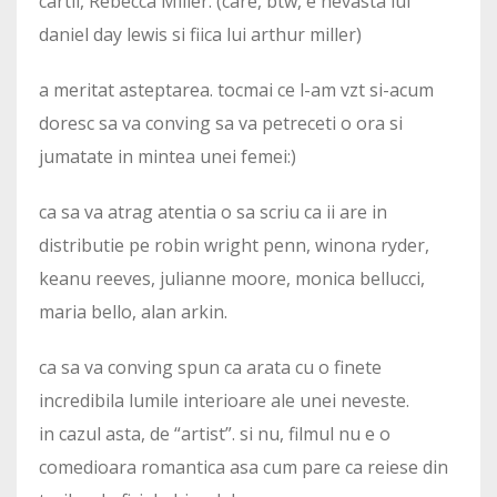
cartii, Rebecca Miller. (care, btw, e nevasta lui
daniel day lewis si fiica lui arthur miller)
a meritat asteptarea. tocmai ce l-am vzt si-acum
doresc sa va conving sa va petreceti o ora si
jumatate in mintea unei femei:)
ca sa va atrag atentia o sa scriu ca ii are in
distributie pe robin wright penn, winona ryder,
keanu reeves, julianne moore, monica bellucci,
maria bello, alan arkin.
ca sa va conving spun ca arata cu o finete
incredibila lumile interioare ale unei neveste.
in cazul asta, de “artist”. si nu, filmul nu e o
comedioara romantica asa cum pare ca reiese din