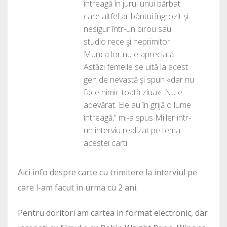
întreagă în jurul unui bărbat
care altfel ar bântui îngrozit şi
nesigur într-un birou sau
studio rece şi neprimitor.
Munca lor nu e apreciată.
Astăzi femeile se uită la acest
gen de nevastă şi spun «dar nu
face nimic toată ziua». Nu e
adevărat. Ele au în grijă o lume
întreagă,” mi-a spus Miller intr-
un interviu realizat pe tema
acestei carti.
Aici info despre carte cu trimitere la interviul pe
care l-am facut in urma cu 2 ani.
Pentru doritori am cartea in format electronic, dar