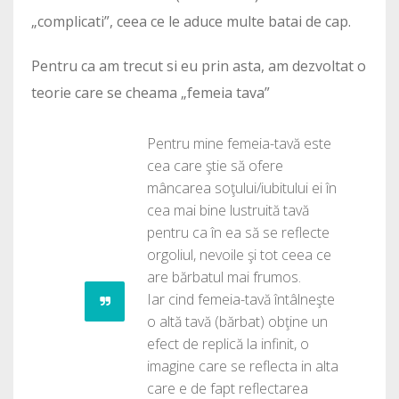
„complicati”, ceea ce le aduce multe batai de cap.
Pentru ca am trecut si eu prin asta, am dezvoltat o
teorie care se cheama „femeia tava”
Pentru mine femeia-tavă este
cea care ştie să ofere
mâncarea soţului/iubitului ei în
cea mai bine lustruită tavă
pentru ca în ea să se reflecte
orgoliul, nevoile şi tot ceea ce
are bărbatul mai frumos.
Iar cind femeia-tavă întâlneşte
o altă tavă (bărbat) obţine un
efect de replică la infinit, o
imagine care se reflecta in alta
care e de fapt reflectarea