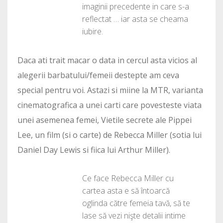
imaginii precedente in care s-a
reflectat … iar asta se cheama
iubire.
Daca ati trait macar o data in cercul asta vicios al
alegerii barbatului/femeii destepte am ceva
special pentru voi. Astazi si miine la MTR, varianta
cinematografica a unei carti care povesteste viata
unei asemenea femei, Vietile secrete ale Pippei
Lee, un film (si o carte) de Rebecca Miller (sotia lui
Daniel Day Lewis si fiica lui Arthur Miller).
Ce face Rebecca Miller cu
cartea asta e să întoarcă
oglinda către femeia tavă, să te
lase să vezi nişte detalii intime