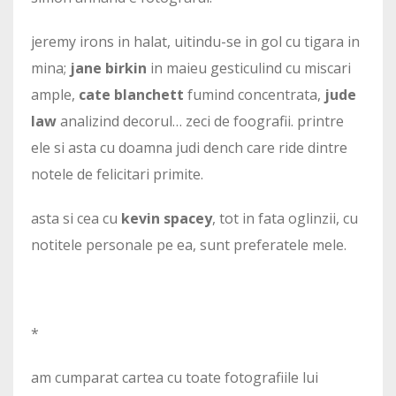
jeremy irons in halat, uitindu-se in gol cu tigara in
mina;
jane birkin
in maieu gesticulind cu miscari
ample,
cate blanchett
fumind concentrata,
jude
law
analizind decorul… zeci de foografii. printre
ele si asta cu doamna judi dench care ride dintre
notele de felicitari primite.
asta si cea cu
kevin spacey
, tot in fata oglinzii, cu
notitele personale pe ea, sunt preferatele mele.
*
am cumparat cartea cu toate fotografiile lui