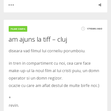
0
2
17 YEARS AGO
FILME SIMPA
am ajuns la tiff – cluj
2505
diseara vad filmul lui corneliu porumboiu.
in tren in compartiment cu noi, cea care face
make-up-ul la noul film al lui cristi puiu, un domn
operator si un domn regizor.
ocazie cu care am aflat destul de multe birfe noi.:)
*
revin.