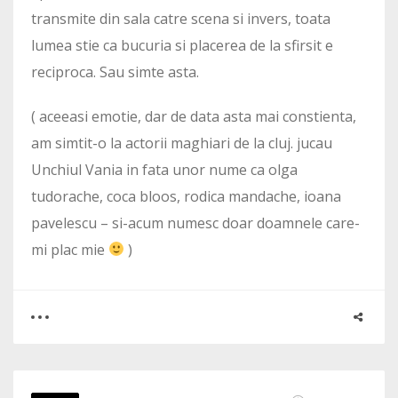
transmite din sala catre scena si invers, toata
lumea stie ca bucuria si placerea de la sfirsit e
reciproca. Sau simte asta.
( aceeasi emotie, dar de data asta mai constienta,
am simtit-o la actorii maghiari de la cluj. jucau
Unchiul Vania in fata unor nume ca olga
tudorache, coca bloos, rodica mandache, ioana
pavelescu – si-acum numesc doar doamnele care-
mi plac mie
)
0
2