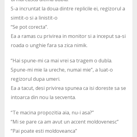
S-a incruntat la doua dintre replicile ei, regizorul a
simtit-o si a linistit-o
“Se pot corecta”.
Ea a ramas cu privirea in monitor si a inceput sa-si
roada o unghie fara sa zica nimik.
“Hai spune-mi ca mai vrei sa tragem o dubla.
Spune-mi mie la ureche, numai mie”, a luat-o
regizorul dupa umeri.
Ea a tacut, desi privirea spunea ca isi doreste sa se
intoarca din nou la secventa.
“Te macina propozitia aia, nu-i asa?”
“Mi se pare ca am avut un accent moldovenesc”
“Pai poate esti moldoveanca”