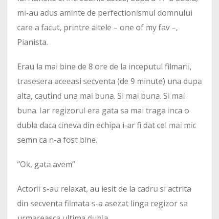
mi-au adus aminte de perfectionismul domnului
care a facut, printre altele – one of my fav –,
Pianista.
Erau la mai bine de 8 ore de la inceputul filmarii,
trasesera aceeasi secventa (de 9 minute) una dupa
alta, cautind una mai buna. Si mai buna. Si mai
buna. Iar regizorul era gata sa mai traga inca o
dubla daca cineva din echipa i-ar fi dat cel mai mic
semn ca n-a fost bine.
“Ok, gata avem”
Actorii s-au relaxat, au iesit de la cadru si actrita
din secventa filmata s-a asezat linga regizor sa
urmareasca ultima dubla.