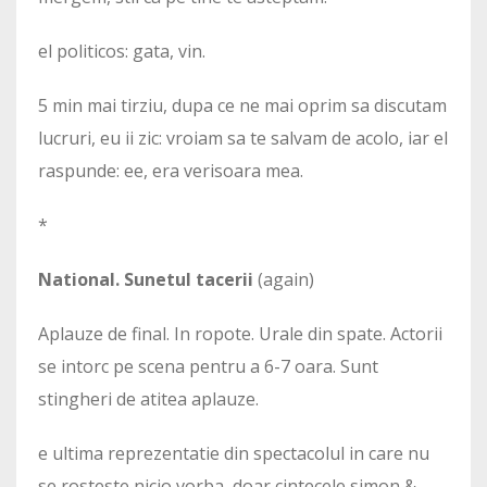
el politicos: gata, vin.
5 min mai tirziu, dupa ce ne mai oprim sa discutam
lucruri, eu ii zic: vroiam sa te salvam de acolo, iar el
raspunde: ee, era verisoara mea.
*
National. Sunetul tacerii
(again)
Aplauze de final. In ropote. Urale din spate. Actorii
se intorc pe scena pentru a 6-7 oara. Sunt
stingheri de atitea aplauze.
e ultima reprezentatie din spectacolul in care nu
se rosteste nicio vorba, doar cintecele simon &