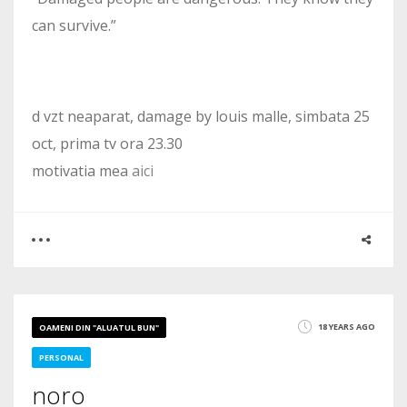
can survive.”
d vzt neaparat, damage by louis malle, simbata 25
oct, prima tv ora 23.30
motivatia mea
aici
0
2
18 YEARS AGO
OAMENI DIN "ALUATUL BUN"
2446
PERSONAL
noro