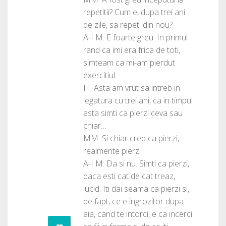
repetitii? Cum e, dupa trei ani
de zile, sa repeti din nou?
A-I M: E foarte greu. In primul
rand ca imi era frica de toti,
simteam ca mi-am pierdut
exercitiul.
IT: Asta am vrut sa intreb in
legatura cu trei ani, ca in timpul
asta simti ca pierzi ceva sau
chiar…
MM: Si chiar cred ca pierzi,
realmente pierzi
A-I M: Da si nu. Simti ca pierzi,
daca esti cat de cat treaz,
lucid. Iti dai seama ca pierzi si,
de fapt, ce e ingrozitor dupa
aia, cand te intorci, e ca incerci