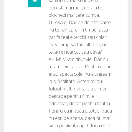
sa fii in forma si de ce iti
doresti mai mult, de-aia te
blochezi mai tare cumva.
IT: Asa e. Dar pe de alta parte
nu te reincarci, in timpul asta
cat faceai exercitii sau chiar
aveai timp sa faci altceva, nu
te-ai reincarcat sau ceva?
A-I M: M-am tinut vie. Dar nu
m-am reincarcat. Pentru ca nu
erau spectacole, nu ajungeam
la o finalitate. Astea mi-au
folosit mult mai tarziu si mai
degraba pentru film, e
adevarat, decat pentru teatru.
Pentru ca in teatru totusi daca
nu esti pe scena, daca nu mai
simti publicul, capeti frica de a