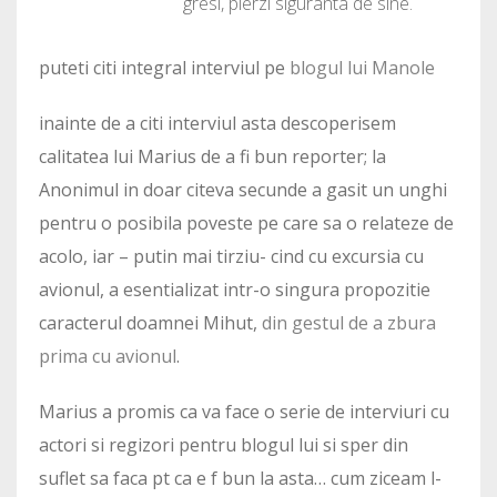
gresi, pierzi siguranta de sine.
puteti citi integral interviul pe
blogul lui Manole
inainte de a citi interviul asta descoperisem
calitatea lui Marius de a fi bun reporter; la
Anonimul in doar citeva secunde a gasit un unghi
pentru o posibila poveste pe care sa o relateze de
acolo, iar – putin mai tirziu- cind cu excursia cu
avionul, a esentializat intr-o singura propozitie
caracterul doamnei Mihut,
din gestul de a zbura
prima cu avionul
.
Marius a promis ca va face o serie de interviuri cu
actori si regizori pentru blogul lui si sper din
suflet sa faca pt ca e f bun la asta… cum ziceam l-