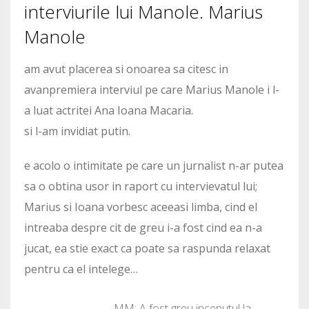
interviurile lui Manole. Marius
Manole
am avut placerea si onoarea sa citesc in
avanpremiera interviul pe care Marius Manole i l-
a luat actritei Ana Ioana Macaria.
si l-am invidiat putin.
e acolo o intimitate pe care un jurnalist n-ar putea
sa o obtina usor in raport cu intervievatul lui;
Marius si Ioana vorbesc aceeasi limba, cind el
intreaba despre cit de greu i-a fost cind ea n-a
jucat, ea stie exact ca poate sa raspunda relaxat
pentru ca el intelege…
MM: A fost greu inceputul la