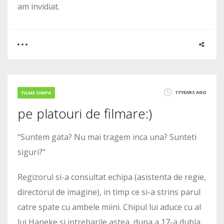
am invidiat.
0
0
17 YEARS AGO
FILME SIMPA
pe platouri de filmare:)
2089
“Suntem gata? Nu mai tragem inca una? Sunteti
siguri?”
Regizorul si-a consultat echipa (asistenta de regie,
directorul de imagine), in timp ce si-a strins parul
catre spate cu ambele miini. Chipul lui aduce cu al
lui Haneke si intrebarile astea, dupa a 17-a dubla,