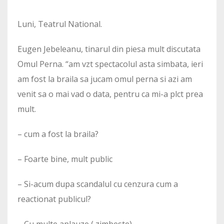
Luni, Teatrul National.
Eugen Jebeleanu, tinarul din piesa mult discutata
Omul Perna. “am vzt spectacolul asta simbata, ieri
am fost la braila sa jucam omul perna si azi am
venit sa o mai vad o data, pentru ca mi-a plct prea
mult.
– cum a fost la braila?
– Foarte bine, mult public
– Si-acum dupa scandalul cu cenzura cum a
reactionat publicul?
– Cu multe aplauze ( zimbeste)