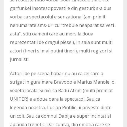
garfunkel insotesc povestile din gesturi; s-a dus
vorba ca spectacolul e senzational (am primit
nenumarate sms-uri cu “trebuie neaparat sa vezi
asta”, stiu oameni care au mers la doua
reprezentatii de dragul piesei), in sala sunt multi
actori (tineri si mai putini tineri), multi regizori si
jurnalisti.
Actorii de pe scena habar nu au ca cel care a
strigat in gura mare Bravooo e Marius Manole, o
vedeta locala. Si nici ca Radu Afrim (multi premiat
UNITER) e a doua oara la spectacol. Sau ca
legenda noastra, Lucian Pintilie, ii priveste dintr-
un colt. Sau ca domnul Dabija e super incintat si
aplauda frenetic. Dar cumva, din emotia care se