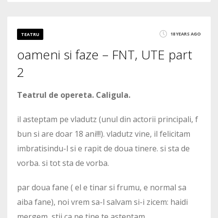
4
18 YEARS AGO
TEATRU
oameni si faze – FNT, UTE part
4039
2
Teatrul de opereta. Caligula.
il asteptam pe vladutz (unul din actorii principali, f
bun si are doar 18 ani!!!). vladutz vine, il felicitam
imbratisindu-l si e rapit de doua tinere. si sta de
vorba. si tot sta de vorba.
par doua fane ( el e tinar si frumu, e normal sa
aiba fane), noi vrem sa-l salvam si-i zicem: haidi
mergem, stii ca pe tine te asteptam.