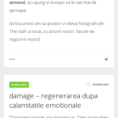
annand
, azi ajung si la expo sa le vad mai de
aproape.
(la bucuresti am sa postez si citeva fotografii din
The half-ul local, cu actorii nostri, facute de
regizorii nostri)
0
0
18 YEARS AGO
FILME SIMPA
damage – regenerarea dupa
2046
calamitatile emotionale
“Damaged people are dangerous. They know they