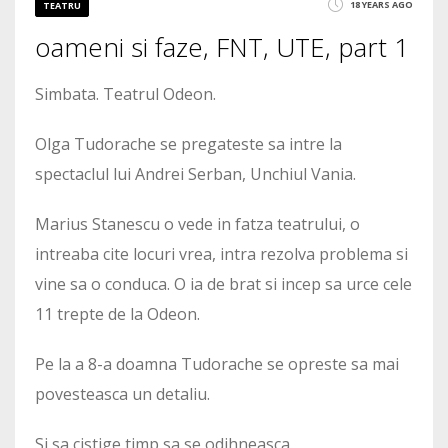
18 YEARS AGO
TEATRU
oameni si faze, FNT, UTE, part 1
2859
Simbata. Teatrul Odeon.
Olga Tudorache se pregateste sa intre la
spectaclul lui Andrei Serban, Unchiul Vania.
Marius Stanescu o vede in fatza teatrului, o
intreaba cite locuri vrea, intra rezolva problema si
vine sa o conduca. O ia de brat si incep sa urce cele
11 trepte de la Odeon.
Pe la a 8-a doamna Tudorache se opreste sa mai
povesteasca un detaliu.
Si sa cistige timp sa se odihneasca.