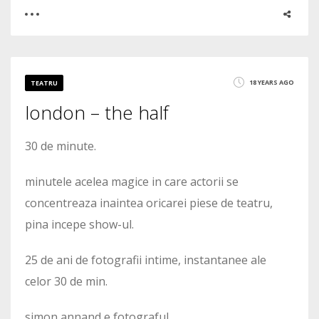
0
4
18 YEARS AGO
TEATRU
london – the half
3323
30 de minute.
minutele acelea magice in care actorii se
concentreaza inaintea oricarei piese de teatru,
pina incepe show-ul.
25 de ani de fotografii intime, instantanee ale
celor 30 de min.
simon annand e fotograful.