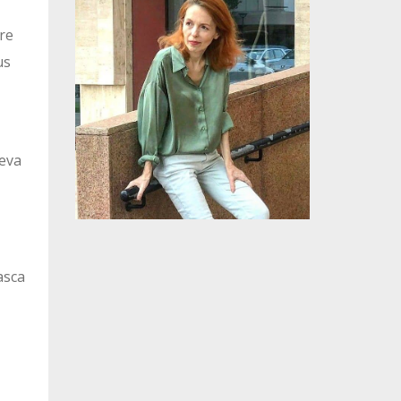
tre
us
,
neva
asca