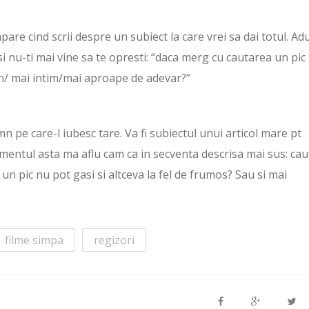
pare cind scrii despre un subiect la care vrei sa dai totul. Ad
, si nu-ti mai vine sa te opresti: “daca merg cu cautarea un pic
bun/ mai intim/mai aproape de adevar?”
n pe care-l iubesc tare. Va fi subiectul unui articol mare pt
mentul asta ma aflu cam ca in secventa descrisa mai sus: caut
 un pic nu pot gasi si altceva la fel de frumos? Sau si mai
filme simpa
regizori