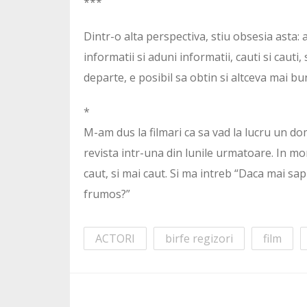
***
Dintr-o alta perspectiva, stiu obsesia asta: a
informatii si aduni informatii, cauti si cauti
departe, e posibil sa obtin si altceva mai 
*
M-am dus la filmari ca sa vad la lucru un dom
revista intr-una din lunile urmatoare. In mo
caut, si mai caut. Si ma intreb “Daca mai sap
frumos?”
ACTORI
birfe regizori
film