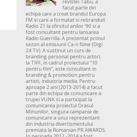
revistei Tabu, a
facut parte din
echipa care a creat brandul Europa
FM si care a formatat si rebranduit
Radio 21 la sfirsitul anilor ‘90 si a
fost consultant pentru lansarea
Radio Guerrilla. A prezentat primul
sezon al emisiunii Ca-n filme (Digi
24 TV). A sustinut un curs de
branding personal pentru actori,
la TIFF, in cadrul proiectului "10
pentru film", este consultant in
branding & promotion pentru
artisti, industria media. Pentru
aproape 2 ani (2013-2014) a facut
parte din echipa de comunicare a
trupei VUNK si a participat la
comunicarea proiectul Orasul
Minunilor, singura campanie de
comunicare a unui reprezentant
din industria divertismentului
premiata la Romanian PR AWARDS.
In perioada 2012 -2014 a fost