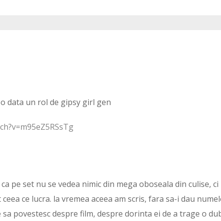
 o data un rol de gipsy girl gen
atch?v=m95eZ5RSsTg
 ca pe set nu se vedea nimic din mega oboseala din culise, ci
ct ceea ce lucra. la vremea aceea am scris, fara sa-i dau numel
 sa povestesc despre film, despre dorinta ei de a trage o du