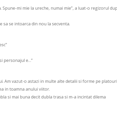
. Spune-mi mie la ureche, numai mie”, a luat-o regizorul du
te sa se intoarca din nou la secventa.
esc”
si personajul e…”
 Am vazut-o astazi in multe alte detalii si forme pe platouri
ea in toamna anului viitor.
bla si mai buna decit dubla trasa si m-a incintat dilema