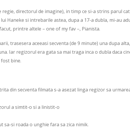
 regie, directorul de imagine), in timp ce si-a strins parul ca
l lui Haneke si intrebarile astea, dupa a 17-a dubla, mi-au ad
cut, printre altele – one of my fav –, Pianista.
marii, trasesera aceeasi secventa (de 9 minute) una dupa alta
na. Iar regizorul era gata sa mai traga inca o dubla daca ci
 fost bine.
 actrita din secventa filmata s-a asezat linga regizor sa urmare
orul a simtit-o si a linistit-o
ut sa-si roada o unghie fara sa zica nimik.