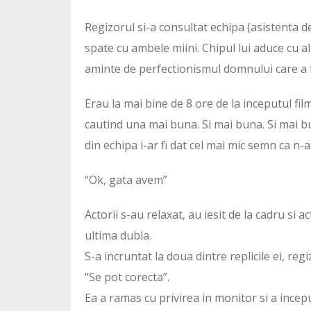
Regizorul si-a consultat echipa (asistenta de
spate cu ambele miini. Chipul lui aduce cu a
aminte de perfectionismul domnului care a fa
Erau la mai bine de 8 ore de la inceputul fil
cautind una mai buna. Si mai buna. Si mai bu
din echipa i-ar fi dat cel mai mic semn ca n-a
“Ok, gata avem”
Actorii s-au relaxat, au iesit de la cadru si
ultima dubla.
S-a incruntat la doua dintre replicile ei, regiz
“Se pot corecta”.
Ea a ramas cu privirea in monitor si a incep