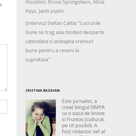
Houston, Bruce Springsteen, Alicia
e
Keys, Janis Joplin
(interviu) Stefan Caltia: “Lucrurile
bune se trag asa modest deoparte
cateodata si asteapta vremuri
bune pentru a reveni la
suprafata.”
CRISTINA BAZAVAN
Este jurnalist, a
creat blogul S!MPA
ca o oaza de liniste
si frumos (cultural,
pe cit posibil). A
fost redactor sef al