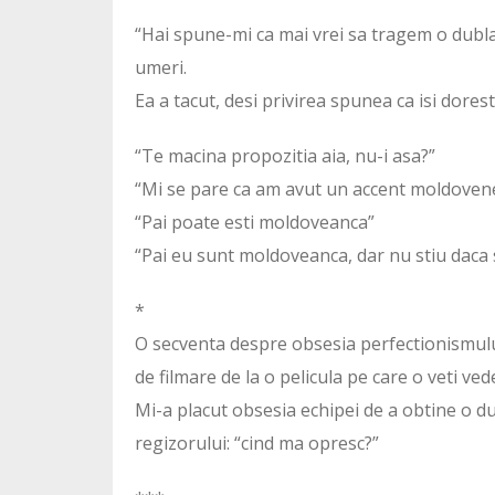
“Hai spune-mi ca mai vrei sa tragem o dubla
umeri.
Ea a tacut, desi privirea spunea ca isi dores
“Te macina propozitia aia, nu-i asa?”
“Mi se pare ca am avut un accent moldoven
“Pai poate esti moldoveanca”
“Pai eu sunt moldoveanca, dar nu stiu daca 
*
O secventa despre obsesia perfectionismului.
de filmare de la o pelicula pe care o veti ved
Mi-a placut obsesia echipei de a obtine o du
regizorului: “cind ma opresc?”