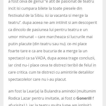
a fost ceva de genul “e atit de pasionat de teatru
incit isi cumpara bilete la toate piesele din
festivalul de la Sibiu. isi ia vacanta si merge la
teatru”. dupa aceea ne-am intilnit si am descoperit
ca dincolo de pasiunea lui pentru teatru e un
umor minunat – care marcheaza si lucrurile mai
putin placute (din teatru sau nu). ce-mi place
foarte tare e ca are bucuria de a merge la un
spectacol ca sa VADA, dupa aceea trage concluzii,
iar cind nu-i place ceva te distrezi teribil de felul in
care critica. cum te distrezi cu amintirile detaliilor
spectacolelor care nu i-au placut.
am fost la Lear(a) la Bulandra amindoi (multumim
Rodica Lazar pentru invitatie, ai fost o
Gonerill
f
afurisita:) ), iar la teatru multa lume am intilnit:)