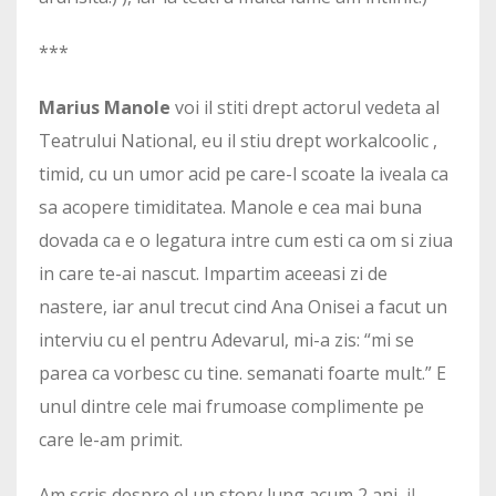
***
Marius Manole
voi il stiti drept actorul vedeta al
Teatrului National, eu il stiu drept workalcoolic ,
timid, cu un umor acid pe care-l scoate la iveala ca
sa acopere timiditatea. Manole e cea mai buna
dovada ca e o legatura intre cum esti ca om si ziua
in care te-ai nascut. Impartim aceeasi zi de
nastere, iar anul trecut cind Ana Onisei a facut un
interviu cu el pentru Adevarul, mi-a zis: “mi se
parea ca vorbesc cu tine. semanati foarte mult.” E
unul dintre cele mai frumoase complimente pe
care le-am primit.
Am scris despre el un story lung acum 2 ani,
il