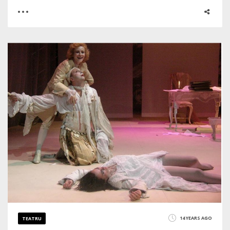
0
0
2407
14 YEARS AGO
TEATRU