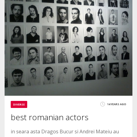
0
3363
14 YEARS AGO
DIVERSE
best romanian actors
in seara asta Dragos Bucur si Andrei Mateiu au