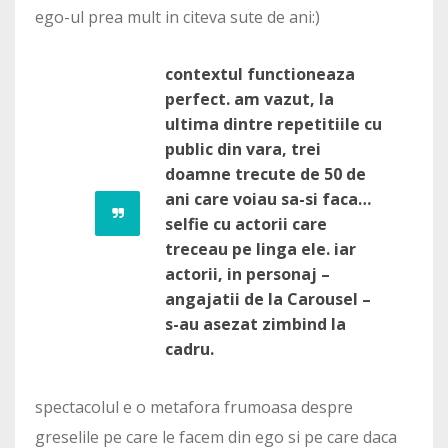
ego-ul prea mult in citeva sute de ani:)
contextul functioneaza
perfect. am vazut, la
ultima dintre repetitiile cu
public din vara, trei
doamne trecute de 50 de
ani care voiau sa-si faca…
selfie cu actorii care
treceau pe linga ele. iar
actorii, in personaj –
angajatii de la Carousel –
s-au asezat zimbind la
cadru.
spectacolul e o metafora frumoasa despre
greselile pe care le facem din ego si pe care daca