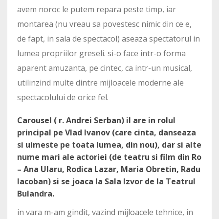
avem noroc le putem repara peste timp, iar
montarea (nu vreau sa povestesc nimic din ce e,
de fapt, in sala de spectacol) aseaza spectatorul in
lumea propriilor greseli. si-o face intr-o forma
aparent amuzanta, pe cintec, ca intr-un musical,
utilinzind multe dintre mijloacele moderne ale
spectacolului de orice fel.
Carousel ( r. Andrei Serban) il are in rolul
principal pe Vlad Ivanov (care cinta, danseaza
si uimeste pe toata lumea, din nou), dar si alte
nume mari ale actoriei (de teatru si film din Ro
– Ana Ularu, Rodica Lazar, Maria Obretin, Radu
Iacoban) si se joaca la Sala Izvor de la Teatrul
Bulandra.
in vara m-am gindit, vazind mijloacele tehnice, in