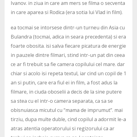
Ivanov. in ziua in care am mers se filma o secventa
in care aparea si Rodica (era sotia lui Vlad in film).
ea tocmai se intorsese dintr-un turneu din Asia cu
Bulandra (tocmai, adica in seara precedenta) si era
foarte obosita. isi salva fiecare picatura de energie
in pauzele dintre filmari, stind intr-un pat din ceea
ce ar fi trebuit sa fie camera copilului cel mare. dar
chiar si acolo isi repeta textul, iar cind un copil de 1
an si putin, care era fiul ei in film, a fost adus la
filmare, in ciuda oboselii a decis de la sine putere
sa stea cu el intr-o camera separata, ca sa se
obisnuiasca micutul cu “mama de imprumut”. mai
tirziu, dupa multe duble, cind copilul a adormit le-a
atras atentia operatorului si regizorului ca ar