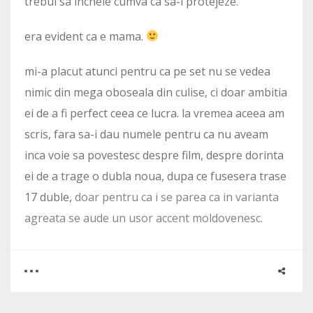
trebui sa incheie cumva ca sa-l protejeze.
era evident ca e mama.
mi-a placut atunci pentru ca pe set nu se vedea
nimic din mega oboseala din culise, ci doar ambitia
ei de a fi perfect ceea ce lucra. la vremea aceea am
scris, fara sa-i dau numele pentru ca nu aveam
inca voie sa povestesc despre film, despre dorinta
ei de a trage o dubla noua, dupa ce fusesera trase
17 duble,
doar pentru ca i se parea ca in varianta
agreata se aude un usor accent moldovenesc
.
0