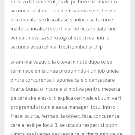
nu si-a dat zimbetul jos de pe buze nici macar o
secunda. la sfirsit – cind emisiunea se incheiase –
era obosita, se descaltase si inlocuise tocurile
inalte cu incaltari sport, dar de fiecare data cind
venea cineva sa se fotografieze cu ea, intr-o
secunda avea cel mai fresh zimbet si chip.
si-am mai vazut-o la citeva minute dupa ce se
terminase emisiunea propunindu-i un job uneia
dintre concurente. ii spunea ca e o dansatoare
foarte buna, o incuraja si motiva pentru meseria
pe care si-a ales-o, ii explica cerintele ei, cum va fi
programul si cum e ea ca manager. totul intr-o
fraza, scurta, ferma si la obiect. fata, concurenta
care a iesit pe locul 3, se uita cu respect si putin
uimita; nu-i venea sa creada ca la citeva minute de