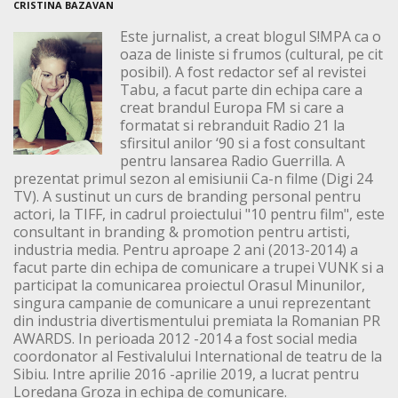
CRISTINA BAZAVAN
Este jurnalist, a creat blogul S!MPA ca o
oaza de liniste si frumos (cultural, pe cit
posibil). A fost redactor sef al revistei
Tabu, a facut parte din echipa care a
creat brandul Europa FM si care a
formatat si rebranduit Radio 21 la
sfirsitul anilor ‘90 si a fost consultant
pentru lansarea Radio Guerrilla. A
prezentat primul sezon al emisiunii Ca-n filme (Digi 24
TV). A sustinut un curs de branding personal pentru
actori, la TIFF, in cadrul proiectului "10 pentru film", este
consultant in branding & promotion pentru artisti,
industria media. Pentru aproape 2 ani (2013-2014) a
facut parte din echipa de comunicare a trupei VUNK si a
participat la comunicarea proiectul Orasul Minunilor,
singura campanie de comunicare a unui reprezentant
din industria divertismentului premiata la Romanian PR
AWARDS. In perioada 2012 -2014 a fost social media
coordonator al Festivalului International de teatru de la
Sibiu. Intre aprilie 2016 -aprilie 2019, a lucrat pentru
Loredana Groza in echipa de comunicare.