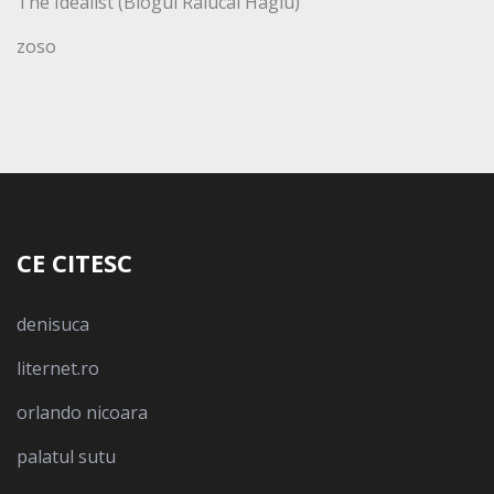
The Idealist (Blogul Ralucai Hagiu)
zoso
CE CITESC
denisuca
liternet.ro
orlando nicoara
palatul sutu