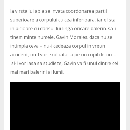
la virsta lui abia se invata coordonarea partii
superioare a corpului cu cea inferioara, iar el sta
in picioare cu dansul lui linga oricare balerin. sa-i
tinem minte numele, Gavin Morales. daca nu se
intimpla ceva – nu-i cedeaza corpul in vreun
accident, nu-l vor exploata ca pe un copil de circ –
si-l vor lasa sa studieze, Gavin va fi unul dintre cei
mai mari balerini ai lumii.