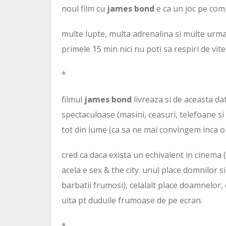
noul film cu
james bond
e ca un joc pe comp
multe lupte, multa adrenalina si multe urmari
primele 15 min nici nu poti sa respiri de vit
*
filmul
james bond
livreaza si de aceasta da
spectaculoase (masini, ceasuri, telefoane si 
tot din lume (ca sa ne mai convingem inca o
cred ca daca exista un echivalent in cinema
acela e sex & the city. unul place domnilor s
barbatii frumosi), celalalt place doamnelor, e 
uita pt duduile frumoase de pe ecran.
*