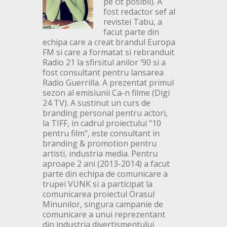
pe cit posibil). A
fost redactor sef al
revistei Tabu, a
facut parte din
echipa care a creat brandul Europa
FM si care a formatat si rebranduit
Radio 21 la sfirsitul anilor ‘90 si a
fost consultant pentru lansarea
Radio Guerrilla. A prezentat primul
sezon al emisiunii Ca-n filme (Digi
24 TV). A sustinut un curs de
branding personal pentru actori,
la TIFF, in cadrul proiectului "10
pentru film", este consultant in
branding & promotion pentru
artisti, industria media. Pentru
aproape 2 ani (2013-2014) a facut
parte din echipa de comunicare a
trupei VUNK si a participat la
comunicarea proiectul Orasul
Minunilor, singura campanie de
comunicare a unui reprezentant
din industria divertismentului