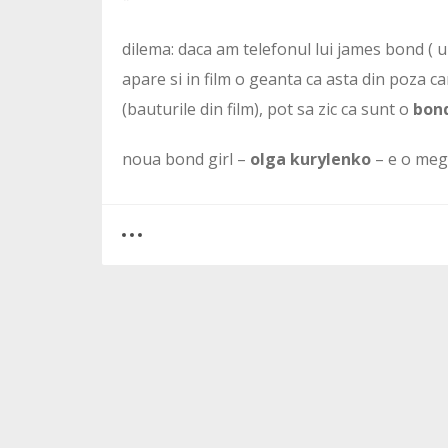
dilema: daca am telefonul lui james bond ( u
apare si in film o geanta ca asta din poza ca
(bauturile din film), pot sa zic ca sunt o
bond
noua bond girl –
olga kurylenko
– e o meg
0
2
2844