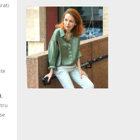
rati.
ste
d
,
ntru
 se