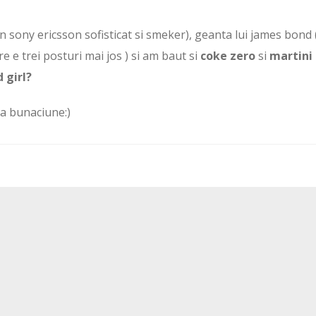
n sony ericsson sofisticat si smeker), geanta lui james bond 
re e trei posturi mai jos ) si am baut si
coke zero
si
martini
 girl?
a bunaciune:)