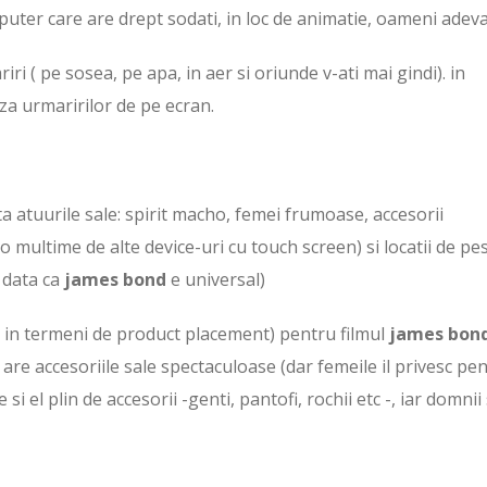
uter care are drept sodati, in loc de animatie, oameni adeva
ri ( pe sosea, pe apa, in aer si oriunde v-ati mai gindi). in
eza urmaririlor de pe ecran.
ta atuurile sale: spirit macho, femei frumoase, accesorii
o multime de alte device-uri cu touch screen) si locatii de pe
 data ca
james bond
e universal)
 ( in termeni de product placement) pentru filmul
james bon
i are accesoriile sale spectaculoase (dar femeile il privesc pe
si el plin de accesorii -genti, pantofi, rochii etc -, iar domnii