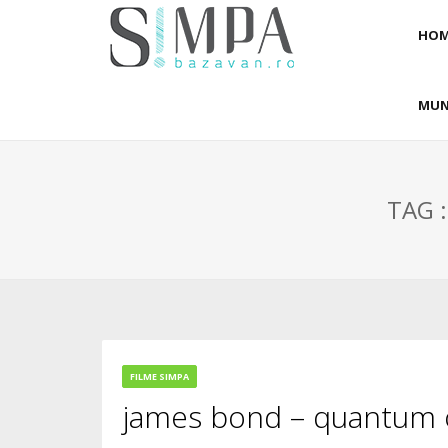
HOM
MUN
TAG 
FILME SIMPA
james bond – quantum o