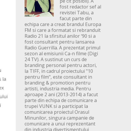
pe cit posibil). A
fost redactor sef al
revistei Tabu, a
facut parte din
echipa care a creat brandul Europa
FM si care a formatat si rebranduit
Radio 21 la sfirsitul anilor ‘90 si a
fost consultant pentru lansarea
Radio Guerrilla. A prezentat primul
sezon al emisiunii Ca-n filme (Digi
24 TV). A sustinut un curs de
branding personal pentru actori,
u
la TIFF, in cadrul proiectului "10
pentru film", este consultant in
s la
branding & promotion pentru
ex
artisti, industria media. Pentru
aproape 2 ani (2013-2014) a facut
ului
parte din echipa de comunicare a
i
trupei VUNK si a participat la
comunicarea proiectul Orasul
Minunilor, singura campanie de
comunicare a unui reprezentant
din industria divertismentului