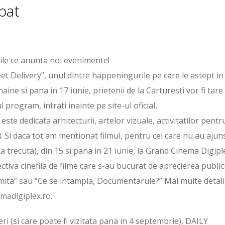
pat
ile ce anunta noi evenimente!
 Delivery”, unul dintre happeningurile pe care le astept in
ine si pana in 17 iunie, prietenii de la Carturesti vor fi tare
 program, intrati inainte pe site-ul oficial,
 este dedicata arhitecturii, artelor vizuale, activitatilor pentr
ului. Si daca tot am mentionat filmul, pentru cei care nu au ajun
a trecuta), din 15 si pana in 21 iunie, la Grand Cinema Digipl
iva cinefila de filme care s-au bucurat de aprecierea public
 limita” sau “Ce se intampla, Documentarule?” Mai multe detali
madigiplex.ro
.
i (si care poate fi vizitata pana in 4 septembrie), DAILY