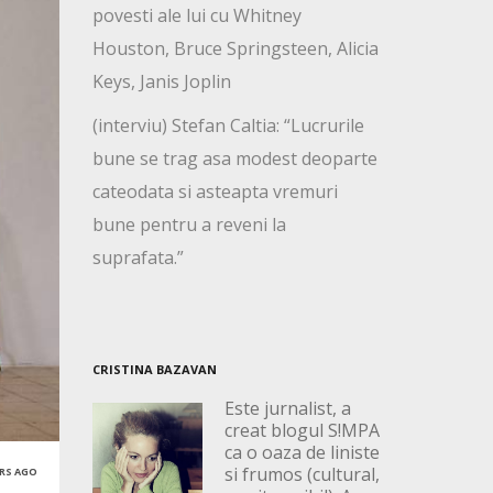
povesti ale lui cu Whitney
Houston, Bruce Springsteen, Alicia
Keys, Janis Joplin
(interviu) Stefan Caltia: “Lucrurile
bune se trag asa modest deoparte
cateodata si asteapta vremuri
bune pentru a reveni la
suprafata.”
CRISTINA BAZAVAN
Este jurnalist, a
creat blogul S!MPA
ca o oaza de liniste
si frumos (cultural,
ARS AGO