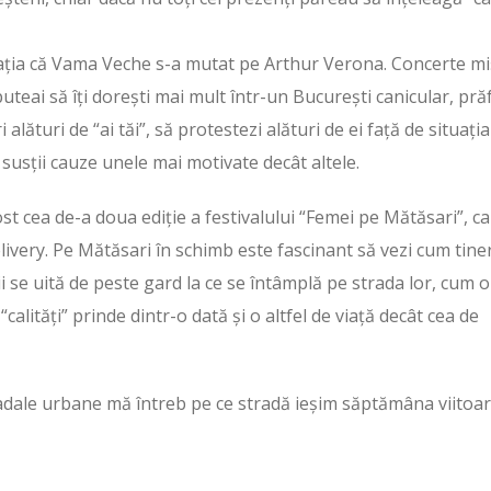
zația că Vama Veche s-a mutat pe Arthur Verona. Concerte mi
eai să îți dorești mai mult într-un București canicular, prăf
i alături de “ai tăi”, să protestezi alături de ei față de situați
susții cauze unele mai motivate decât altele.
t cea de-a doua ediție a festivalului “Femei pe Mătăsari”, c
livery. Pe Mătăsari în schimb este fascinant să vezi cum tiner
ii se uită de peste gard la ce se întâmplă pe strada lor, cum o
alități” prinde dintr-o dată și o altfel de viață decât cea de
ale urbane mă întreb pe ce stradă ieșim săptămâna viitoa