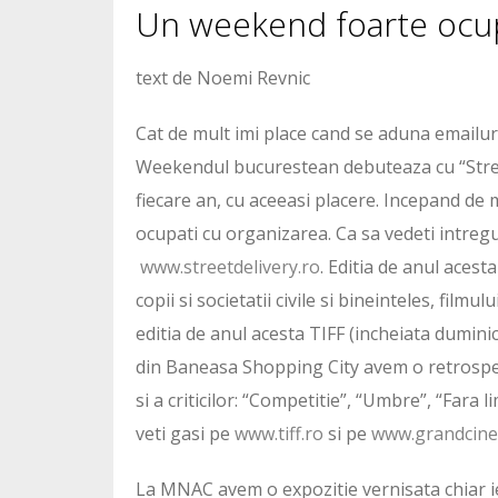
Un weekend foarte ocu
text de Noemi Revnic
Cat de mult imi place cand se aduna emailur
Weekendul bucurestean debuteaza cu “Street
fiecare an, cu aceeasi placere. Incepand de ma
ocupati cu organizarea. Ca sa vedeti intregul
www.streetdelivery.ro
. Editia de anul acesta
copii si societatii civile si bineinteles, film
editia de anul acesta TIFF (incheiata duminic
din Baneasa Shopping City avem o retrospect
si a criticilor: “Competitie”, “Umbre”, “Fara
veti gasi pe
www.tiff.ro
si pe
www.grandcine
La MNAC avem o expozitie vernisata chiar ier