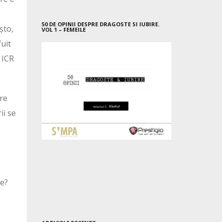
50 DE OPINII DESPRE DRAGOSTE SI IUBIRE.
șto,
VOL 1 – FEMEILE
uit
a ICR
are
ii se
re?