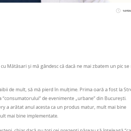
14 YE
cu Mătăsari și mă gândesc că dacă ne mai zbatem un pic se
aibii de mult, să mă pierd în mulțime. Prima oară a fost la Str
da “consumatorului” de evenimente „urbane” din București.
very a arătat anul acesta ca un produs matur, mult mai bine
mult mai bine implementate.
șteni, chiar dacă nu toți cei prezenți păreau să înțeleagă “c