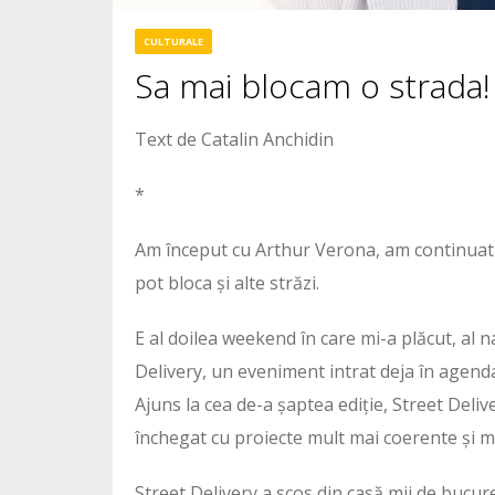
CULTURALE
Sa mai blocam o strada!
Text de Catalin Anchidin
*
Am început cu Arthur Verona, am continuat 
pot bloca și alte străzi.
E al doilea weekend în care mi-a plăcut, al n
Delivery, un eveniment intrat deja în agen
Ajuns la cea de-a șaptea ediție, Street Deli
închegat cu proiecte mult mai coerente și 
Street Delivery a scos din casă mii de bucure