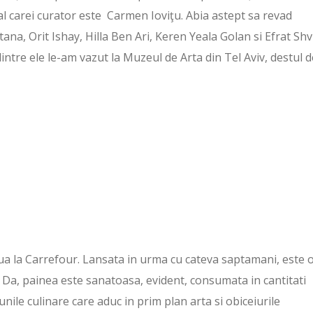
l carei curator este Carmen Ioviţu. Abia astept sa revad
rtana, Orit Ishay, Hilla Ben Ari, Keren Yeala Golan si Efrat Shvi
 dintre ele le-am vazut la Muzeul de Arta din Tel Aviv, destul d
inua la Carrefour. Lansata in urma cu cateva saptamani, este 
. Da, painea este sanatoasa, evident, consumata in cantitati
ile culinare care aduc in prim plan arta si obiceiurile