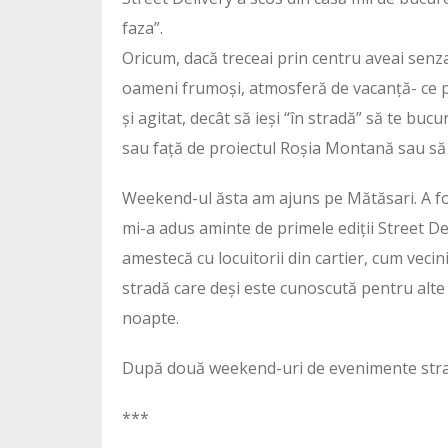
faza”.
Oricum, dacă treceai prin centru aveai sen
oameni frumoși, atmosferă de vacanță- ce put
și agitat, decât să ieși “în stradă” să te bucur
sau față de proiectul Roșia Montană sau să 
Weekend-ul ăsta am ajuns pe Mătăsari. A fos
mi-a adus aminte de primele ediții Street De
amestecă cu locuitorii din cartier, cum vecin
stradă care deși este cunoscută pentru alte “c
noapte.
După două weekend-uri de evenimente strad
***