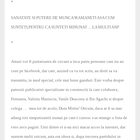
*
SANATATE SI PUTERE DE MUNCA!RAMANETI ASA CUM
SUNTETI,PENTRU CA SUNTETI MINUNAT….LA MULTI ANI!
*
Astazi voi fi purtatoarea de cuvant a inca patru persoane care nu au
cont pe facebook, dar care, auzind ca va tot scriu, au dorit sa va
transmita, in mod special, cele mai bune ganduri. Este vorba despre
patronii publicatiei specializate in constructii la care colaborez,
Fereastra, Valeriu Marinciu, Vasile Deaconu si Ilie Agachi si despre
colega
…
mea tot de acolo, Dora Mirita! Oricum, daca ar fi sa mai
adaug toti simpatizantii numai pe care-i cunosc s-ar strange o lista de
vreo zece pagini. Unii dintre ei n-au nici macar acces la internet, dar
suntem multi oricum, asta era ideea si, dupa trecerea partidului in