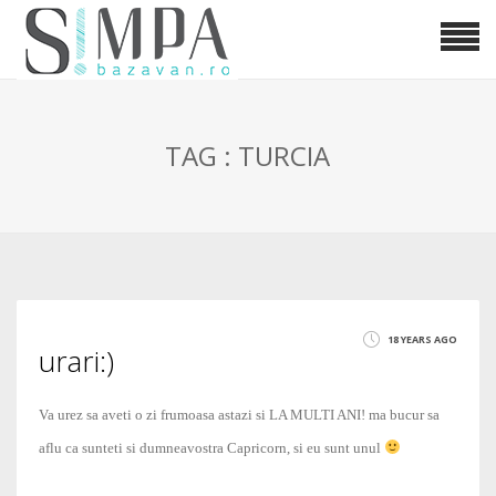
TAG : TURCIA
18 YEARS AGO
urari:)
Va urez sa aveti o zi frumoasa astazi si LA MULTI ANI! ma bucur sa
aflu ca sunteti si dumneavostra Capricorn, si eu sunt unul