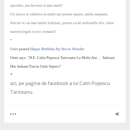
opozitie, am devenit si mai multi!
Un sincer si calduros la multi ani pentru maine, multa sanatate,
fericire si cat mai multe realizari, pentru ca de realizarile dvs. chiar
suntem legati si noi, romanii!
*
Umit
posted
Happy Birthday
by
Stevie Wonder
.
Umit says: “H.E. Calin Popescu Tariceanu La Multi Ani…. Salutari
Din Ankara/Turcia Umit Sepitci”
*
azi, pe pagina de facebook a lui Calin Popescu
Tariceanu.
0