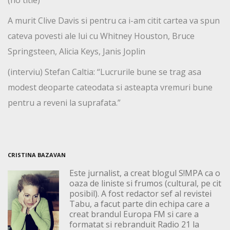
(no title)
A murit Clive Davis si pentru ca i-am citit cartea va spun
cateva povesti ale lui cu Whitney Houston, Bruce
Springsteen, Alicia Keys, Janis Joplin
(interviu) Stefan Caltia: “Lucrurile bune se trag asa
modest deoparte cateodata si asteapta vremuri bune
pentru a reveni la suprafata.”
CRISTINA BAZAVAN
Este jurnalist, a creat blogul S!MPA ca o
oaza de liniste si frumos (cultural, pe cit
posibil). A fost redactor sef al revistei
Tabu, a facut parte din echipa care a
creat brandul Europa FM si care a
formatat si rebranduit Radio 21 la