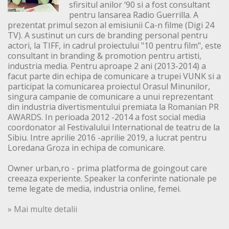
sfirsitul anilor ‘90 si a fost consultant
pentru lansarea Radio Guerrilla. A
prezentat primul sezon al emisiunii Ca-n filme (Digi 24
TV). A sustinut un curs de branding personal pentru
actori, la TIFF, in cadrul proiectului "10 pentru film", este
consultant in branding & promotion pentru artisti,
industria media. Pentru aproape 2 ani (2013-2014) a
facut parte din echipa de comunicare a trupei VUNK si a
participat la comunicarea proiectul Orasul Minunilor,
singura campanie de comunicare a unui reprezentant
din industria divertismentului premiata la Romanian PR
AWARDS. In perioada 2012 -2014 a fost social media
coordonator al Festivalului International de teatru de la
Sibiu. Intre aprilie 2016 -aprilie 2019, a lucrat pentru
Loredana Groza in echipa de comunicare.
Owner urban,ro - prima platforma de goingout care
creeaza experiente. Speaker la conferinte nationale pe
teme legate de media, industria online, femei.
» Mai multe detalii