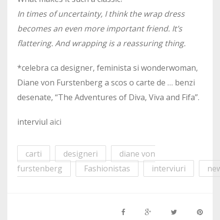
In times of uncertainty, I think the wrap dress
becomes an even more important friend. It’s
flattering. And wrapping is a reassuring thing.
*celebra ca designer, feminista si wonderwoman,
Diane von Furstenberg a scos o carte de … benzi
desenate, “The Adventures of Diva, Viva and Fifa”.
interviul
aici
carti
designeri
diane von
furstenberg
Fashionistas
interviuri
ne