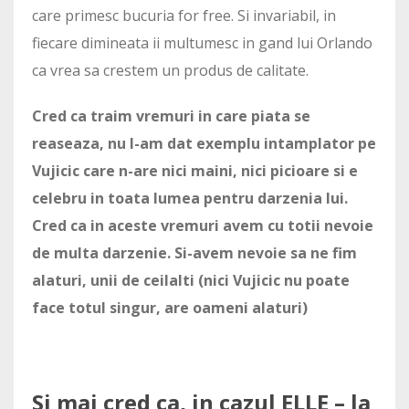
care primesc bucuria for free. Si invariabil, in
fiecare dimineata ii multumesc in gand lui Orlando
ca vrea sa crestem un produs de calitate.
Cred ca traim vremuri in care piata se
reaseaza, nu l-am dat exemplu intamplator pe
Vujicic care n-are nici maini, nici picioare si e
celebru in toata lumea pentru darzenia lui.
Cred ca in aceste vremuri avem cu totii nevoie
de multa darzenie. Si-avem nevoie sa ne fim
alaturi, unii de ceilalti (nici Vujicic nu poate
face totul singur, are oameni alaturi)
Si mai cred ca, in cazul ELLE – la