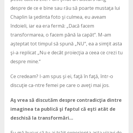
despre de ce e bine sau rău să poarte mustaţa lui
Chaplin la şedinta foto şi culmea, eu aveam
îndoieli, iar ea era fermă: „Dacă facem
transformarea, o facem până la capăt“. M-am
aşteptat tot timpul să spună „NU“, ea a simţit asta
şi-a replicat „Nu e decât proiecţia a ceea ce crezi tu
despre mine.“
Ce credeam? I-am spus şi ei, faţă în faţă, într-o
discuţie ca-ntre femei pe care o aveţi mai jos.
Aş vrea să discutăm despre contradicţia dintre
imaginea ta publică şi faptul că eşti atât de
deschisă la transformări…
Eu mă bucur că tu ai trăit experienţa asta vizavi de