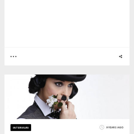
0
1
7255
9 YEARS AGO
INTERVIURI