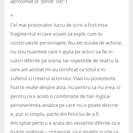
aproximat la “peste 100”:)
*
Cel mai provocator lucru de scris a fost insa
fragmentul in care voiam sa explic cum isi
construieste personajele. Nu am scoala de actorie,
nu stiu nuantele care ii ajuta pe actori sa fie in
culori diferite pe scena. Iar repetitiile de teatru la
care am asistat mi-au certificat ca totul e in
sufletul si creierul actorului. Vlad nu povesteste
foarte multe despre asta, nu pentru ca nu vrea, ci
pentru ca e acolo o combinatie de har-logica-
perseverenta-analiza pe care nu o poate descrie;
e, pur si simplu, parte din felul lui de a fi.
Am optat pentru a arata din secvente diferite ca e
foarte ordonat – organizat, ca e analitic si stie ca