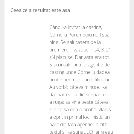
Ceea ce a rezultat este asa
Când l-a invitat la casting,
Corneliu Porumboiu nu-l stia
bine. Se salutasera pe la
premiere, il vazuse in „4, 3, 2“
si-l placuse. Dar asta era tot.
S-au intâlnit intr-o agentie de
casting unde Corneliu dadea
probe pentru rolurile filmului.
Au vorbit câteva minute. I-a
dat partea lui din scenariu si l-
a rugat sa vina peste câteva
zile ca sa dea o proba. Vlad s-
a oprit in primul loc linistit, un
parc din fata agentiei, a citit
textul si l-a sunat: „Chiar vreau