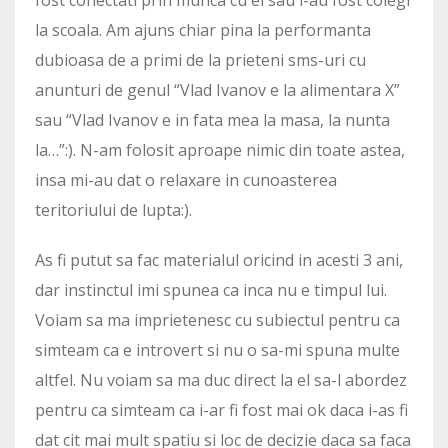
fost conectati prin munca cu el sau i-au fost colegi
la scoala. Am ajuns chiar pina la performanta
dubioasa de a primi de la prieteni sms-uri cu
anunturi de genul “Vlad Ivanov e la alimentara X”
sau “Vlad Ivanov e in fata mea la masa, la nunta
la…”:). N-am folosit aproape nimic din toate astea,
insa mi-au dat o relaxare in cunoasterea
teritoriului de lupta:).
As fi putut sa fac materialul oricind in acesti 3 ani,
dar instinctul imi spunea ca inca nu e timpul lui.
Voiam sa ma imprietenesc cu subiectul pentru ca
simteam ca e introvert si nu o sa-mi spuna multe
altfel. Nu voiam sa ma duc direct la el sa-l abordez
pentru ca simteam ca i-ar fi fost mai ok daca i-as fi
dat cit mai mult spatiu si loc de decizie daca sa faca