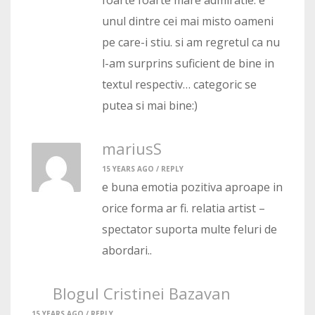
foarte foarte mare admiratie. e
unul dintre cei mai misto oameni
pe care-i stiu. si am regretul ca nu
l-am surprins suficient de bine in
textul respectiv… categoric se
putea si mai bine:)
mariusS
15 YEARS AGO /
REPLY
e buna emotia pozitiva aproape in
orice forma ar fi. relatia artist –
spectator suporta multe feluri de
abordari..
Blogul Cristinei Bazavan
15 YEARS AGO /
REPLY