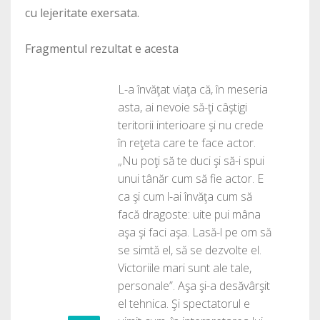
cu lejeritate exersata.
Fragmentul rezultat e acesta
L-a învăţat viaţa că, în meseria
asta, ai nevoie să-ţi câştigi
teritorii interioare şi nu crede
în reţeta care te face actor.
„Nu poţi să te duci şi să-i spui
unui tânăr cum să fie actor. E
ca şi cum l-ai învăţa cum să
facă dragoste: uite pui mâna
aşa şi faci aşa. Lasă-l pe om să
se simtă el, să se dezvolte el.
Victoriile mari sunt ale tale,
personale”. Aşa şi-a desăvârşit
el tehnica. Şi spectatorul e