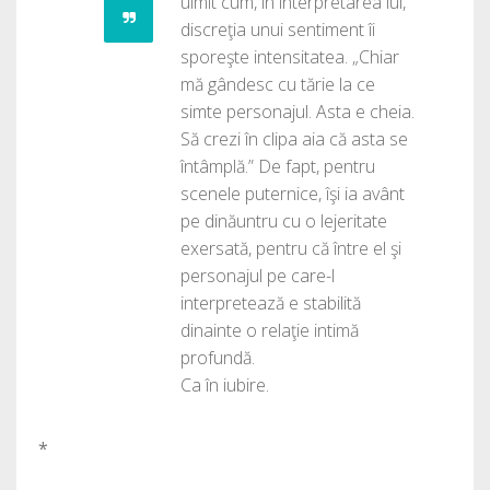
uimit cum, în interpretarea lui,
discreţia unui sentiment îi
sporeşte intensitatea. „Chiar
mă gândesc cu tărie la ce
simte personajul. Asta e cheia.
Să crezi în clipa aia că asta se
întâmplă.” De fapt, pentru
scenele puternice, îşi ia avânt
pe dinăuntru cu o lejeritate
exersată, pentru că între el şi
personajul pe care-l
interpretează e stabilită
dinainte o relaţie intimă
profundă.
Ca în iubire.
*