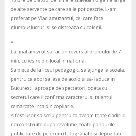
10 ore pe platoul de filmare si aveam o gama larga
de alte secvente pe care sa le pot descrie. L-am
preferat pe Vlad amuzantul, cel care face
giumbuslucruri si se distreaza cu colegii.
*
La final am vrut sa fac un revers al drumului de 7
min, cu iesire din local in national.
Sa plece de la liceul pedagogic, sa ajunga la scoala,
pentru ca apoi sa iasa de acolo si sa-l aduca in
Bucuresti, aproape de spectatori, odata cu
secretul care ii confirma caracterul si talentul
remarcate inca din copilarie.
A fost usor sa scriu pentru ca aveam toate cladirile
noi construite dupa revolutie, toate panourile
publicitare de pe drum (fotografiate si depozitate