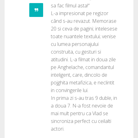
sa fac filmul asta!“
L-a impresionat pe regizor
când s-au revazut. Memorase
20 si ceva de pagini; intelesese
toate nuantele textului; venise
cu lumea personajului
construita, cu gesturi si
atitudini. L-a filmat in doua zile
pe Anghelache, comandantul
inteligent, care, dincolo de
pojghita metafizica, e neclintit
in convingerile lui.
In prima zi s-au tras 9 duble, in
a doua 7. N-a fost nevoie de
mai mult pentru ca Vlad se
sincroniza perfect cu ceilalti
actori.