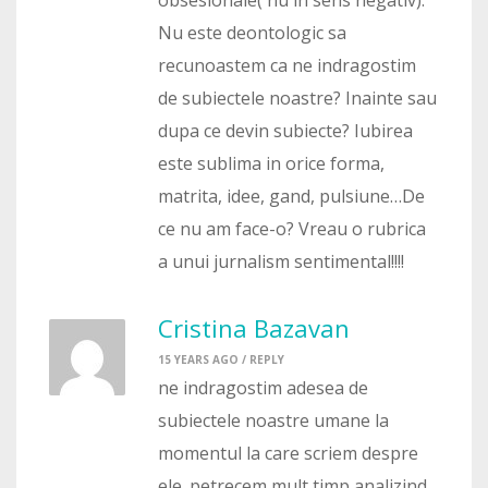
obsesionale( nu in sens negativ).
Nu este deontologic sa
recunoastem ca ne indragostim
de subiectele noastre? Inainte sau
dupa ce devin subiecte? Iubirea
este sublima in orice forma,
matrita, idee, gand, pulsiune…De
ce nu am face-o? Vreau o rubrica
a unui jurnalism sentimental!!!!
Cristina Bazavan
15 YEARS AGO /
REPLY
ne indragostim adesea de
subiectele noastre umane la
momentul la care scriem despre
ele. petrecem mult timp analizind