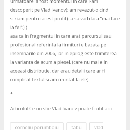
urmatoare; a fost momentul in care l-am
descoperit pe Vlad Ivanov); am revazut-o cind
scriam pentru acest profil (ca sa vad daca “mai face
la fel”:) )
asa ca in fragmentul in care arat parcursul sau
profesional referinta la firmituri e bazata pe
insemnarile din 2006, iar in epilog este trimiterea
la varianta de acum a piesei. (care nu mai e in
aceeasi distributie, dar erau detalii care ar fi
complicat textul si am reuntat la ele)
*
Articolul Ce nu stie Vlad Ivanov poate fi citit aici.
corneliu porumboiu
tabu
vlad