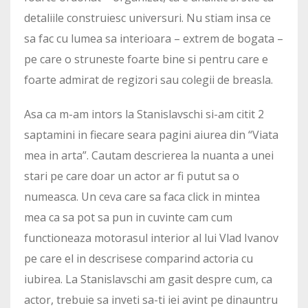
detaliile construiesc universuri. Nu stiam insa ce
sa fac cu lumea sa interioara – extrem de bogata –
pe care o struneste foarte bine si pentru care e
foarte admirat de regizori sau colegii de breasla.
Asa ca m-am intors la Stanislavschi si-am citit 2
saptamini in fiecare seara pagini aiurea din “Viata
mea in arta”. Cautam descrierea la nuanta a unei
stari pe care doar un actor ar fi putut sa o
numeasca. Un ceva care sa faca click in mintea
mea ca sa pot sa pun in cuvinte cam cum
functioneaza motorasul interior al lui Vlad Ivanov
pe care el in descrisese comparind actoria cu
iubirea. La Stanislavschi am gasit despre cum, ca
actor, trebuie sa inveti sa-ti iei avint pe dinauntru