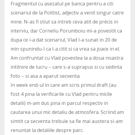
Fragmentul cu asezatul pe banca pentru a citi
scenariul de la Politist, adjectiv a venit singur catre
mine. N-as fi stiut sa intreb ceva atit de précis in
interviu, dar Corneliu Porumboiu mi-a povestit ca
dupa ce i-a dat scenariul, Vlad l-a sunat in 20 de
min spunindu-I ca l-a citit si ca vrea sa joace in el.
Am confruntat cu Vlad povestea la a doua noastra
intilnire de lucru – care s-a suprapus si cu sedinta
foto – si asa a aparut secventa.
In week end-ul in care am scris primul draft (au
fost 4 pina la verificarile cu Vlad pentru micile
detalii) m-am dus pina in parcul respectiv in
cautarea unui mic detaliu de atmosfera. Scriind am
simtit ca secventa trebuie sa fie mai austera si-am
renuntat la detaliile despre parc.