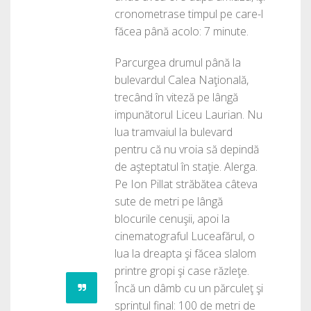
cronometrase timpul pe care-l
făcea până acolo: 7 minute.
Parcurgea drumul până la
bulevardul Calea Naţională,
trecând în viteză pe lângă
impunătorul Liceu Laurian. Nu
lua tramvaiul la bulevard
pentru că nu vroia să depindă
de aşteptatul în staţie. Alerga.
Pe Ion Pillat străbătea câteva
sute de metri pe lângă
blocurile cenuşii, apoi la
cinematograful Luceafărul, o
lua la dreapta şi făcea slalom
printre gropi şi case răzleţe.
Încă un dâmb cu un părculeţ şi
sprintul final: 100 de metri de