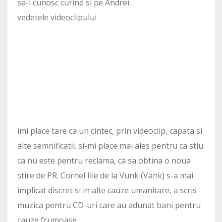
sa-l cunosc curind si pe Andrei.
vedetele videoclipului
imi place tare ca un cintec, prin videoclip, capata si
alte semnificatii. si-mi place mai ales pentru ca stiu
ca nu este pentru reclama, ca sa obtina o noua
stire de PR. Cornel Ilie de la Vunk (Vank) s-a mai
implicat discret si in alte cauze umanitare, a scris
muzica pentru CD-uri care au adunat bani pentru
cauze frumoase.