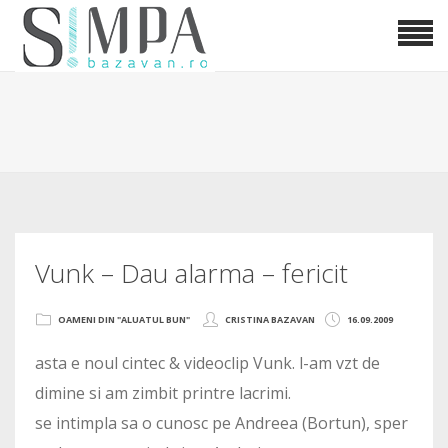
Vunk – Dau alarma – fericit
OAMENI DIN "ALUATUL BUN"
CRISTINA BAZAVAN
16.09.2009
asta e noul cintec & videoclip Vunk. l-am vzt de
dimine si am zimbit printre lacrimi.
se intimpla sa o cunosc pe Andreea (Bortun), sper