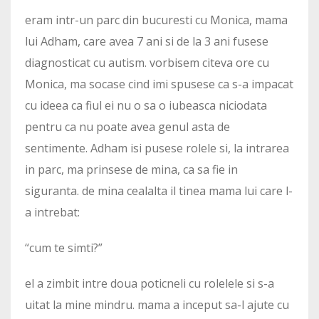
eram intr-un parc din bucuresti cu Monica, mama
lui Adham, care avea 7 ani si de la 3 ani fusese
diagnosticat cu autism. vorbisem citeva ore cu
Monica, ma socase cind imi spusese ca s-a impacat
cu ideea ca fiul ei nu o sa o iubeasca niciodata
pentru ca nu poate avea genul asta de
sentimente. Adham isi pusese rolele si, la intrarea
in parc, ma prinsese de mina, ca sa fie in
siguranta. de mina cealalta il tinea mama lui care l-
a intrebat:
“cum te simti?”
el a zimbit intre doua poticneli cu rolelele si s-a
uitat la mine mindru. mama a inceput sa-l ajute cu