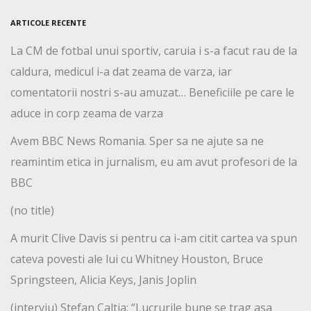
ARTICOLE RECENTE
La CM de fotbal unui sportiv, caruia i s-a facut rau de la
caldura, medicul i-a dat zeama de varza, iar
comentatorii nostri s-au amuzat… Beneficiile pe care le
aduce in corp zeama de varza
Avem BBC News Romania. Sper sa ne ajute sa ne
reamintim etica in jurnalism, eu am avut profesori de la
BBC
(no title)
A murit Clive Davis si pentru ca i-am citit cartea va spun
cateva povesti ale lui cu Whitney Houston, Bruce
Springsteen, Alicia Keys, Janis Joplin
(interviu) Stefan Caltia: “Lucrurile bune se trag asa