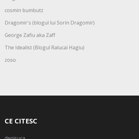
cosmin bumbutz
Dragomir's (blogul lui Sorin Dragomir)
George Zafiu aka Zaff
The Idealist (Blogul Ralucai Hagiu)
zoso
CE CITESC
denisuca