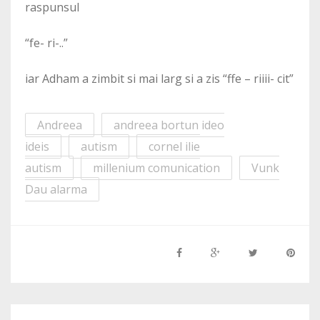
raspunsul
“fe- ri-..”
iar Adham a zimbit si mai larg si a zis “ffe – riiii- cit”
Andreea
andreea bortun ideo
ideis
autism
cornel ilie
autism
millenium comunication
Vunk
Dau alarma