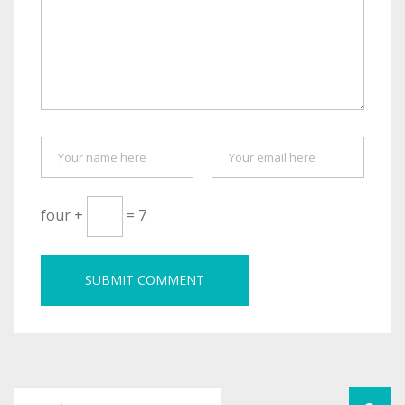
four +
= 7