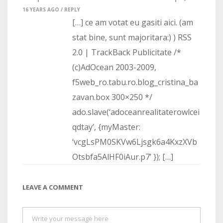
16 YEARS AGO /
REPLY
[…] ce am votat eu gasiti aici. (am
stat bine, sunt majoritara:) ) RSS
2.0 | TrackBack Publicitate /*
(c)AdOcean 2003-2009,
f5web_ro.tabu.ro.blog_cristina_ba
zavan.box 300×250 */
ado.slave(‘adoceanrealitaterowlcei
qdtay’, {myMaster:
‘vcgLsPM0SKVw6Ljsgk6a4KxzXVb
Otsbfa5AlHF0iAur.p7’ }); […]
LEAVE A COMMENT