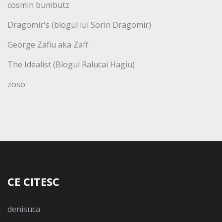
cosmin bumbutz
Dragomir's (blogul lui Sorin Dragomir)
George Zafiu aka Zaff
The Idealist (Blogul Ralucai Hagiu)
zoso
CE CITESC
denisuca