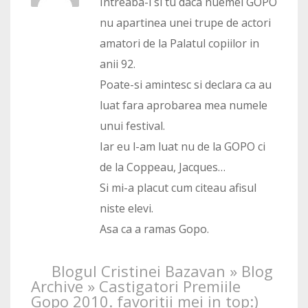
Intreaba-i si tu daca nuemel GOPO
nu apartinea unei trupe de actori
amatori de la Palatul copiilor in
anii 92.
Poate-si amintesc si declara ca au
luat fara aprobarea mea numele
unui festival.
Iar eu l-am luat nu de la GOPO ci
de la Coppeau, Jacques…
Si mi-a placut cum citeau afisul
niste elevi.
Asa ca a ramas Gopo.
Blogul Cristinei Bazavan » Blog
Archive » Castigatori Premiile
Gopo 2010. favoritii mei in top:)