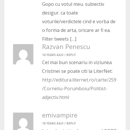
Gopo cu votul meu. subiectiv
desigur. ca toate
voturile/verdictele cind e vorba de
o forma de arta, oricare ar fi ea.
Filter tweets […]
Razvan Penescu
16 YEARS AGO /
REPLY
Cel mai bun scenariu in viziunea
Cristinei se poate citi la LiterNet:
http://editura.liternet.ro/carte/259
/Corneliu-Porumboiu/Politist-
adjectiv.html
emivampire
16 YEARS AGO /
REPLY