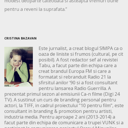
modest deoparte cateodata si asteapta vremuri bune
pentru a reveni la suprafata.”
CRISTINA BAZAVAN
Este jurnalist, a creat blogul S!MPA ca o
oaza de liniste si frumos (cultural, pe cit
posibil). A fost redactor sef al revistei
Tabu, a facut parte din echipa care a
creat brandul Europa FM si care a
formatat si rebranduit Radio 21 la
sfirsitul anilor ‘90 si a fost consultant
pentru lansarea Radio Guerrilla. A
prezentat primul sezon al emisiunii Ca-n filme (Digi 24
TV). A sustinut un curs de branding personal pentru
actori, la TIFF, in cadrul proiectului "10 pentru film", este
consultant in branding & promotion pentru artisti,
industria media. Pentru aproape 2 ani (2013-2014) a
facut parte din echipa de comunicare a trupei VUNK si a