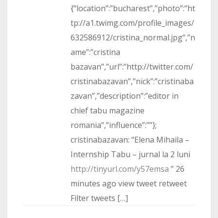
{“location”:”bucharest”,”photo”:”ht
tp://a1.twimg.com/profile_images/
632586912/cristina_normal.jpg”,”n
ame”:”cristina
bazavan”,”url”:”http://twitter.com/
cristinabazavan”,”nick”:”cristinaba
zavan”,”description”:”editor in
chief tabu magazine
romania”,”influence”:””};
cristinabazavan: “Elena Mihaila –
Internship Tabu – jurnal la 2 luni
http://tinyurl.com/y57emsa
” 26
minutes ago view tweet retweet
Filter tweets […]