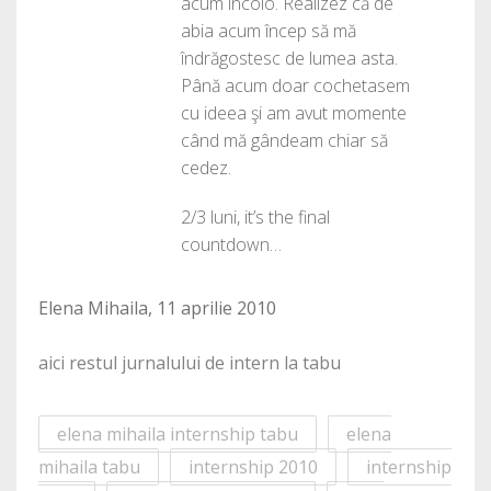
acum încolo. Realizez că de
abia acum încep să mă
îndrăgostesc de lumea asta.
Până acum doar cochetasem
cu ideea şi am avut momente
când mă gândeam chiar să
cedez.
2/3 luni, it’s the final
countdown…
Elena Mihaila, 11 aprilie 2010
aici restul jurnalului de intern la tabu
elena mihaila internship tabu
elena
mihaila tabu
internship 2010
internship