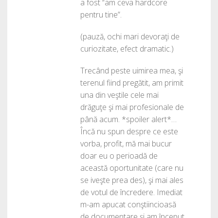
a fost “am ceva hardcore
pentru tine”.
(pauză, ochi mari devoraţi de
curiozitate, efect dramatic.)
Trecând peste uimirea mea, şi
terenul fiind pregătit, am primit
una din veştile cele mai
drăguţe şi mai profesionale de
până acum. *spoiler alert*…
Încă nu spun despre ce este
vorba, profit, mă mai bucur
doar eu o perioadă de
această oportunitate (care nu
se iveşte prea des), şi mai ales
de votul de încredere. Imediat
m-am apucat conştiincioasă
de documentare şi am început