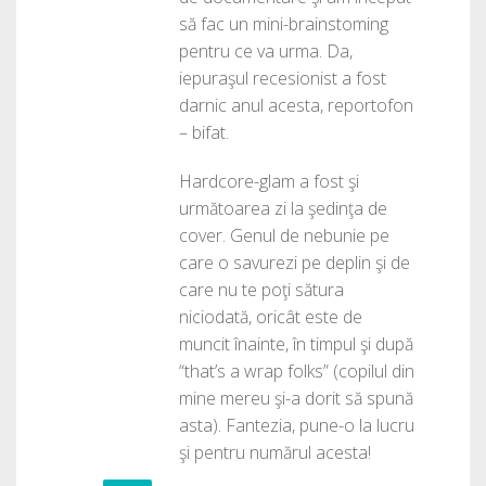
să fac un mini-brainstoming
pentru ce va urma. Da,
iepuraşul recesionist a fost
darnic anul acesta, reportofon
– bifat.
Hardcore-glam a fost şi
următoarea zi la şedinţa de
cover. Genul de nebunie pe
care o savurezi pe deplin şi de
care nu te poţi sătura
niciodată, oricât este de
muncit înainte, în timpul şi după
“that’s a wrap folks” (copilul din
mine mereu şi-a dorit să spună
asta). Fantezia, pune-o la lucru
şi pentru numărul acesta!