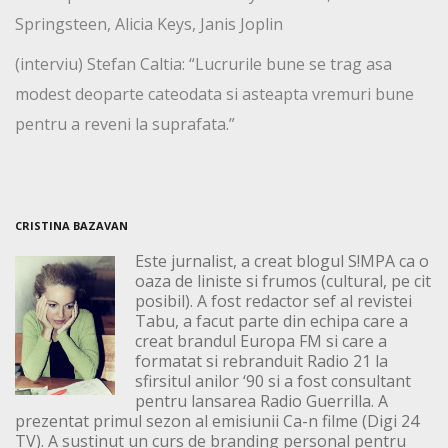
Springsteen, Alicia Keys, Janis Joplin
(interviu) Stefan Caltia: “Lucrurile bune se trag asa
modest deoparte cateodata si asteapta vremuri bune
pentru a reveni la suprafata.”
CRISTINA BAZAVAN
Este jurnalist, a creat blogul S!MPA ca o
oaza de liniste si frumos (cultural, pe cit
posibil). A fost redactor sef al revistei
Tabu, a facut parte din echipa care a
creat brandul Europa FM si care a
formatat si rebranduit Radio 21 la
sfirsitul anilor ‘90 si a fost consultant
pentru lansarea Radio Guerrilla. A
prezentat primul sezon al emisiunii Ca-n filme (Digi 24
TV). A sustinut un curs de branding personal pentru