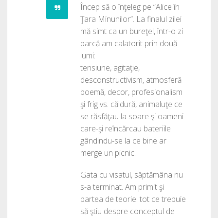
Încep să o înţeleg pe “Alice în
Ţara Minunilor”. La finalul zilei
mă simt ca un bureţel, într-o zi
parcă am calatorit prin două
lumi:
tensiune, agitaţie,
desconstructivism, atmosferă
boemă, decor, profesionalism
şi frig vs. căldură, animaluţe ce
se răsfăţau la soare şi oameni
care-şi reîncărcau bateriile
gândindu-se la ce bine ar
merge un picnic.
Gata cu visatul, săptămâna nu
s-a terminat. Am primit şi
partea de teorie: tot ce trebuie
să ştiu despre conceptul de