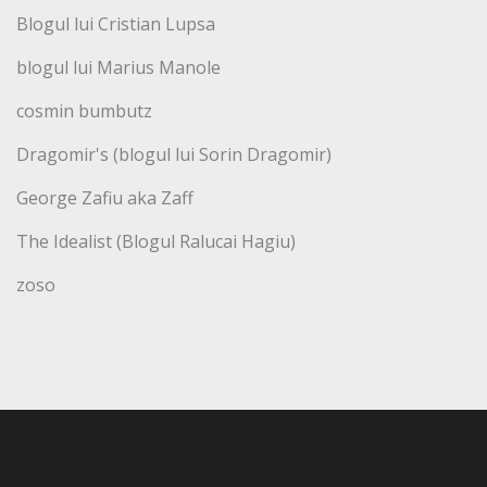
Blogul lui Cristian Lupsa
blogul lui Marius Manole
cosmin bumbutz
Dragomir's (blogul lui Sorin Dragomir)
George Zafiu aka Zaff
The Idealist (Blogul Ralucai Hagiu)
zoso