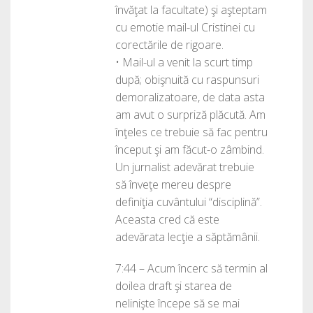
învăţat la facultate) şi aşteptam
cu emotie mail-ul Cristinei cu
corectările de rigoare.
• Mail-ul a venit la scurt timp
după; obişnuită cu raspunsuri
demoralizatoare, de data asta
am avut o surpriză plăcută. Am
înţeles ce trebuie să fac pentru
început şi am făcut-o zâmbind.
Un jurnalist adevărat trebuie
să înveţe mereu despre
definiţia cuvântului “disciplină”.
Aceasta cred că este
adevărata lecţie a săptămânii.
7:44 – Acum încerc să termin al
doilea draft şi starea de
nelinişte începe să se mai