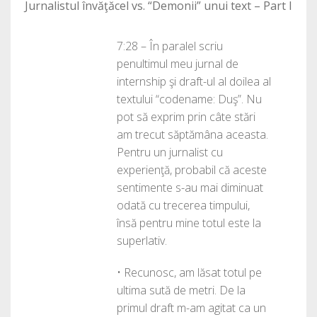
Jurnalistul învăţăcel vs. “Demonii” unui text – Part I
7:28 – În paralel scriu
penultimul meu jurnal de
internship şi draft-ul al doilea al
textului “codename: Duş”. Nu
pot să exprim prin câte stări
am trecut săptămâna aceasta.
Pentru un jurnalist cu
experienţă, probabil că aceste
sentimente s-au mai diminuat
odată cu trecerea timpului,
însă pentru mine totul este la
superlativ.
• Recunosc, am lăsat totul pe
ultima sută de metri. De la
primul draft m-am agitat ca un