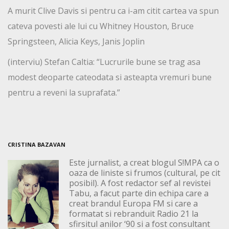
A murit Clive Davis si pentru ca i-am citit cartea va spun
cateva povesti ale lui cu Whitney Houston, Bruce
Springsteen, Alicia Keys, Janis Joplin
(interviu) Stefan Caltia: “Lucrurile bune se trag asa
modest deoparte cateodata si asteapta vremuri bune
pentru a reveni la suprafata.”
CRISTINA BAZAVAN
Este jurnalist, a creat blogul S!MPA ca o
oaza de liniste si frumos (cultural, pe cit
posibil). A fost redactor sef al revistei
Tabu, a facut parte din echipa care a
creat brandul Europa FM si care a
formatat si rebranduit Radio 21 la
sfirsitul anilor ‘90 si a fost consultant