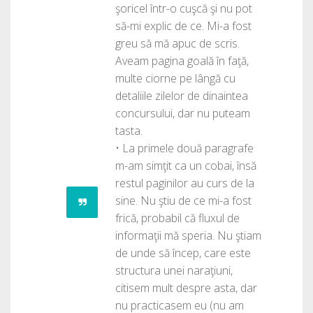
şoricel într-o cuşcă şi nu pot
să-mi explic de ce. Mi-a fost
greu să mă apuc de scris.
Aveam pagina goală în faţă,
multe ciorne pe lângă cu
detaliile zilelor de dinaintea
concursului, dar nu puteam
tasta.
• La primele două paragrafe
m-am simţit ca un cobai, însă
restul paginilor au curs de la
sine. Nu ştiu de ce mi-a fost
frică, probabil că fluxul de
informaţii mă speria. Nu ştiam
de unde să încep, care este
structura unei naraţiuni,
citisem mult despre asta, dar
nu practicasem eu (nu am