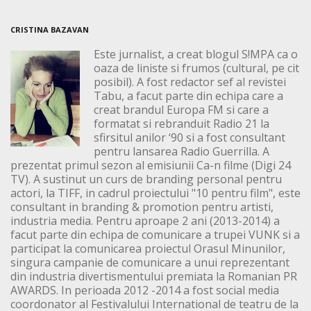
CRISTINA BAZAVAN
Este jurnalist, a creat blogul S!MPA ca o
oaza de liniste si frumos (cultural, pe cit
posibil). A fost redactor sef al revistei
Tabu, a facut parte din echipa care a
creat brandul Europa FM si care a
formatat si rebranduit Radio 21 la
sfirsitul anilor ‘90 si a fost consultant
pentru lansarea Radio Guerrilla. A
prezentat primul sezon al emisiunii Ca-n filme (Digi 24
TV). A sustinut un curs de branding personal pentru
actori, la TIFF, in cadrul proiectului "10 pentru film", este
consultant in branding & promotion pentru artisti,
industria media. Pentru aproape 2 ani (2013-2014) a
facut parte din echipa de comunicare a trupei VUNK si a
participat la comunicarea proiectul Orasul Minunilor,
singura campanie de comunicare a unui reprezentant
din industria divertismentului premiata la Romanian PR
AWARDS. In perioada 2012 -2014 a fost social media
coordonator al Festivalului International de teatru de la