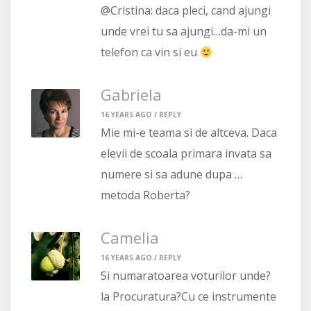
@Cristina: daca pleci, cand ajungi
unde vrei tu sa ajungi…da-mi un
telefon ca vin si eu
Gabriela
16 YEARS AGO /
REPLY
Mie mi-e teama si de altceva. Daca
elevii de scoala primara invata sa
numere si sa adune dupa …
metoda Roberta?
Camelia
16 YEARS AGO /
REPLY
Si numaratoarea voturilor unde?
la Procuratura?Cu ce instrumente