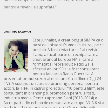
pentru a reveni la suprafata.”
CRISTINA BAZAVAN
Este jurnalist, a creat blogul S!MPA ca o
oaza de liniste si frumos (cultural, pe cit
posibil). A fost redactor sef al revistei
Tabu, a facut parte din echipa care a
creat brandul Europa FM si care a
formatat si rebranduit Radio 21 la
sfirsitul anilor ‘90 si a fost consultant
pentru lansarea Radio Guerrilla. A
prezentat primul sezon al emisiunii Ca-n filme (Digi 24
TV). A sustinut un curs de branding personal pentru
actori, la TIFF, in cadrul proiectului "10 pentru film", este
consultant in branding & promotion pentru artisti,
industria media. Pentru aproape 2 ani (2013-2014) a
facut parte din echipa de comunicare a trupei VUNK si a
participat la comunicarea proiectul Orasul Minunilor,