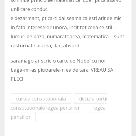
schimba principiile matematice, doar pt ca asa vor
unii care conduc.
e dezarmant, pt ca-ti dai seama ca esti atit de mic
in fata intereselor unora, incit tot ceea ce stii –
lucruri de baza, numaratoarea, matematica – sunt
rasturnate aiurea, ilar, absurd.
saramago ar scrie o carte de Nobel cu noi.
baga-mi-as picioarele-n ea de tara. VREAU SA
PLEC!
curtea constitutionala
decizia curtii
constitutionale legea pensiilor
legea
pensiilor