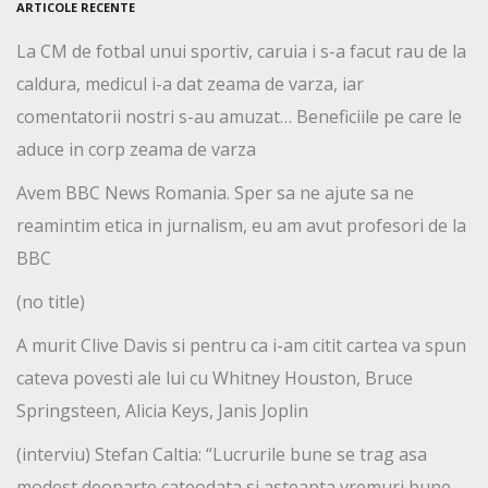
ARTICOLE RECENTE
La CM de fotbal unui sportiv, caruia i s-a facut rau de la
caldura, medicul i-a dat zeama de varza, iar
comentatorii nostri s-au amuzat… Beneficiile pe care le
aduce in corp zeama de varza
Avem BBC News Romania. Sper sa ne ajute sa ne
reamintim etica in jurnalism, eu am avut profesori de la
BBC
(no title)
A murit Clive Davis si pentru ca i-am citit cartea va spun
cateva povesti ale lui cu Whitney Houston, Bruce
Springsteen, Alicia Keys, Janis Joplin
(interviu) Stefan Caltia: “Lucrurile bune se trag asa
modest deoparte cateodata si asteapta vremuri bune