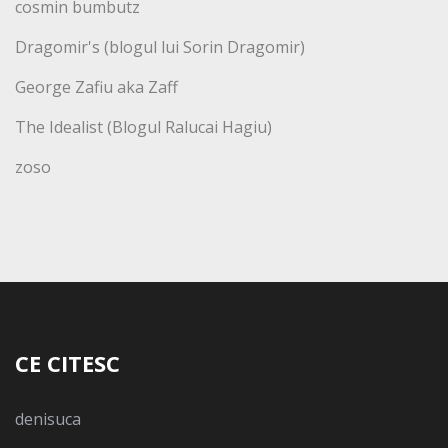
cosmin bumbutz
Dragomir's (blogul lui Sorin Dragomir)
George Zafiu aka Zaff
The Idealist (Blogul Ralucai Hagiu)
zoso
CE CITESC
denisuca