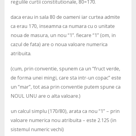
regulile curtii constitutionale, 80=170.
daca erau in sala 80 de oameni iar curtea admite
ca erau 170, inseamna ca numara cu o unitate
noua de masura, un nou “1”. fiecare “1” (om, in
cazul de fata) are o noua valoare numerica
atribuita.
(cum, prin conventie, spunem ca un “fruct verde,
de forma unei mingi, care sta intr-un copac” este
un “mar”, tot asa prin conventie putem spune ca
NOUL UNU are o alta valoare.)
un calcul simplu (170/80), arata ca nou “1” – prin
valoare numerica nou atribuita – este 2.125 (in
sistemul numeric vechi)