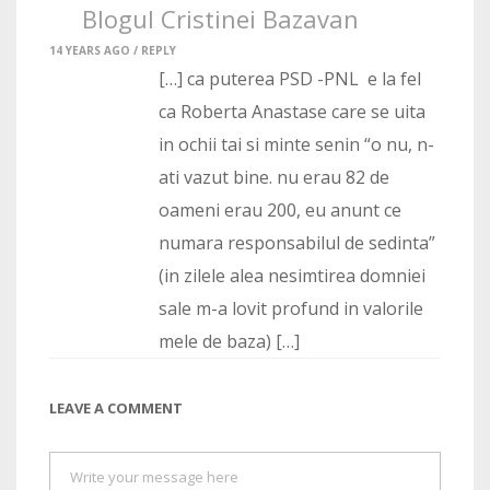
Blogul Cristinei Bazavan
14 YEARS AGO /
REPLY
[…] ca puterea PSD -PNL e la fel
ca Roberta Anastase care se uita
in ochii tai si minte senin “o nu, n-
ati vazut bine. nu erau 82 de
oameni erau 200, eu anunt ce
numara responsabilul de sedinta”
(in zilele alea nesimtirea domniei
sale m-a lovit profund in valorile
mele de baza) […]
LEAVE A COMMENT