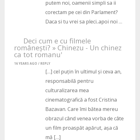
putem noi, oamenii simpli sa ii
corectam pe cei din Parlament?
Daca si tu vrei sa pleci..apoi noi …
Deci cum e cu filmele
românești? » Chinezu - Un chinez
ca tot romanu'
16 YEARS AGO /
REPLY
[…] cel puțin în ultimul și ceva an,
responsabilă pentru
culturalizarea mea
cinematografică a fost Cristina
Bazavan. Care îmi bătea mereu
obrazul când venea vorba de câte
un film proaspăt apărut, așa că
mă […]