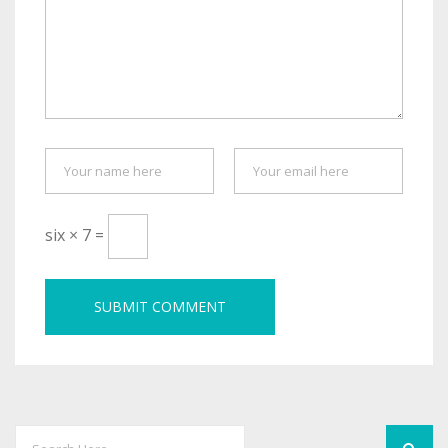
six × 7 =