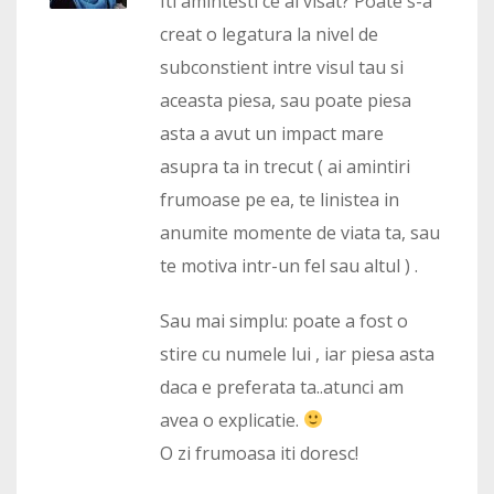
Iti amintesti ce ai visat? Poate s-a
creat o legatura la nivel de
subconstient intre visul tau si
aceasta piesa, sau poate piesa
asta a avut un impact mare
asupra ta in trecut ( ai amintiri
frumoase pe ea, te linistea in
anumite momente de viata ta, sau
te motiva intr-un fel sau altul ) .
Sau mai simplu: poate a fost o
stire cu numele lui , iar piesa asta
daca e preferata ta..atunci am
avea o explicatie.
O zi frumoasa iti doresc!