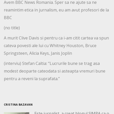
Avem BBC News Romania. Sper sa ne ajute sa ne
reamintim etica in jurnalism, eu am avut profesori de la
BBC
(no title)
A murit Clive Davis si pentru ca i-am citit cartea va spun
cateva povesti ale lui cu Whitney Houston, Bruce
Springsteen, Alicia Keys, Janis Joplin
(interviu) Stefan Caltia: “Lucrurile bune se trag asa
modest deoparte cateodata si asteapta vremuri bune
pentru a reveni la suprafata.”
CRISTINA BAZAVAN
Este jurnalist, a creat blogul S!MPA ca o