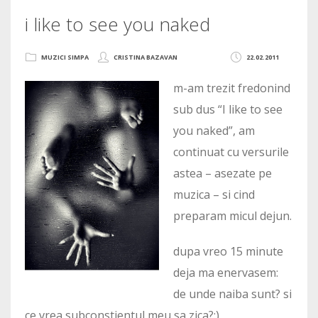
i like to see you naked
MUZICI SIMPA
CRISTINA BAZAVAN
22.02.2011
m-am trezit fredonind
sub dus “I like to see
you naked”, am
continuat cu versurile
astea – asezate pe
muzica – si cind
preparam micul dejun.
dupa vreo 15 minute
deja ma enervasem:
de unde naiba sunt? si
ce vrea subconstientul meu sa zica?:)