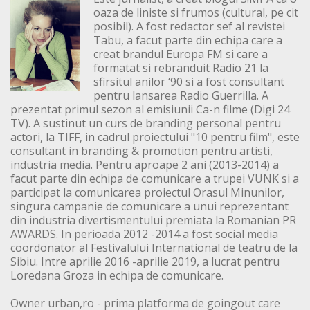
oaza de liniste si frumos (cultural, pe cit
posibil). A fost redactor sef al revistei
Tabu, a facut parte din echipa care a
creat brandul Europa FM si care a
formatat si rebranduit Radio 21 la
sfirsitul anilor ‘90 si a fost consultant
pentru lansarea Radio Guerrilla. A
prezentat primul sezon al emisiunii Ca-n filme (Digi 24
TV). A sustinut un curs de branding personal pentru
actori, la TIFF, in cadrul proiectului "10 pentru film", este
consultant in branding & promotion pentru artisti,
industria media. Pentru aproape 2 ani (2013-2014) a
facut parte din echipa de comunicare a trupei VUNK si a
participat la comunicarea proiectul Orasul Minunilor,
singura campanie de comunicare a unui reprezentant
din industria divertismentului premiata la Romanian PR
AWARDS. In perioada 2012 -2014 a fost social media
coordonator al Festivalului International de teatru de la
Sibiu. Intre aprilie 2016 -aprilie 2019, a lucrat pentru
Loredana Groza in echipa de comunicare.
Owner urban,ro - prima platforma de goingout care