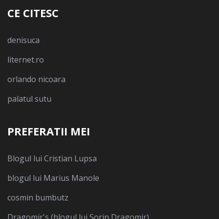
CE CITESC
denisuca
liternet.ro
orlando nicoara
palatul sutu
PREFERATII MEI
Blogul lui Cristian Lupsa
blogul lui Marius Manole
cosmin bumbutz
Dragomir's (blogul lui Sorin Dragomir)