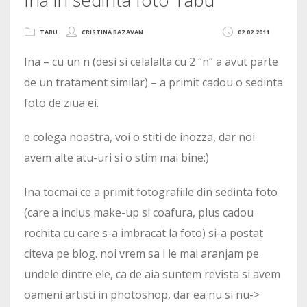
TABU
CRISTINA BAZAVAN
02.02.2011
Ina – cu un n (desi si celalalta cu 2 “n” a avut parte
de un tratament similar) – a primit cadou o sedinta
foto de ziua ei.
e colega noastra, voi o stiti de inozza, dar noi
avem alte atu-uri si o stim mai bine:)
Ina tocmai ce a primit fotografiile din sedinta foto
(care a inclus make-up si coafura, plus cadou
rochita cu care s-a imbracat la foto) si-a postat
citeva pe blog. noi vrem sa i le mai aranjam pe
undele dintre ele, ca de aia suntem revista si avem
oameni artisti in photoshop, dar ea nu si nu->