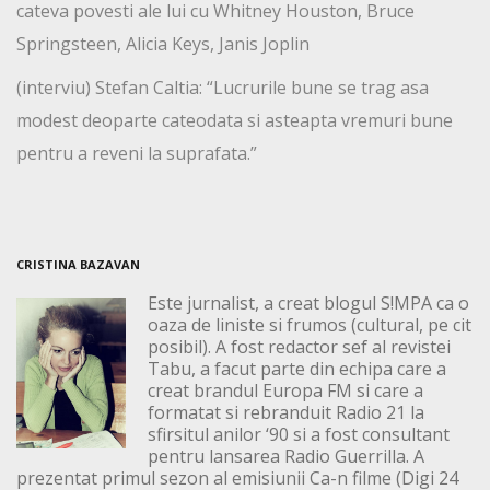
cateva povesti ale lui cu Whitney Houston, Bruce
Springsteen, Alicia Keys, Janis Joplin
(interviu) Stefan Caltia: “Lucrurile bune se trag asa
modest deoparte cateodata si asteapta vremuri bune
pentru a reveni la suprafata.”
CRISTINA BAZAVAN
Este jurnalist, a creat blogul S!MPA ca o
oaza de liniste si frumos (cultural, pe cit
posibil). A fost redactor sef al revistei
Tabu, a facut parte din echipa care a
creat brandul Europa FM si care a
formatat si rebranduit Radio 21 la
sfirsitul anilor ‘90 si a fost consultant
pentru lansarea Radio Guerrilla. A
prezentat primul sezon al emisiunii Ca-n filme (Digi 24