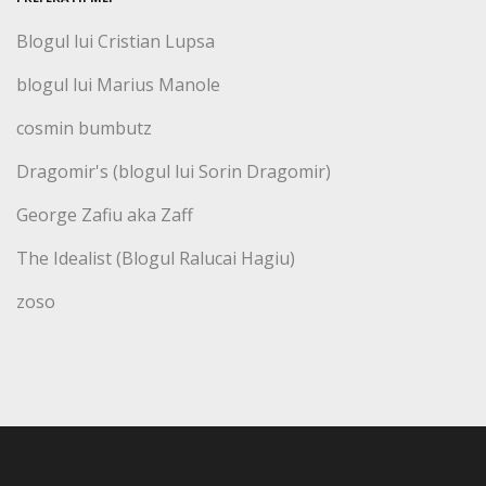
Blogul lui Cristian Lupsa
blogul lui Marius Manole
cosmin bumbutz
Dragomir's (blogul lui Sorin Dragomir)
George Zafiu aka Zaff
The Idealist (Blogul Ralucai Hagiu)
zoso