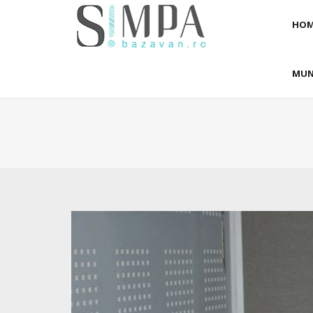
HOM
MUN