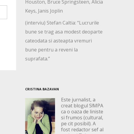
Houston, Bruce Springsteen, Alicia
Keys, Janis Joplin
(interviu) Stefan Caltia: “Lucrurile
bune se trag asa modest deoparte
cateodata si asteapta vremuri
bune pentru a reveni la
suprafata.”
CRISTINA BAZAVAN
Este jurnalist, a
creat blogul S!MPA
ca o oaza de liniste
si frumos (cultural,
pe cit posibil). A
fost redactor sef al