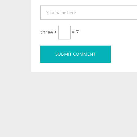
three +
= 7