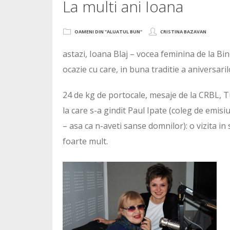
La multi ani Ioana
OAMENI DIN "ALUATUL BUN"
CRISTINA BAZAVAN
astazi, Ioana Blaj – vocea feminina de la Bin
ocazie cu care, in buna traditie a aniversaril
24 de kg de portocale, mesaje de la CRBL, T
la care s-a gindit Paul Ipate (coleg de emisiu
– asa ca n-aveti sanse domnilor): o vizita 
foarte mult.