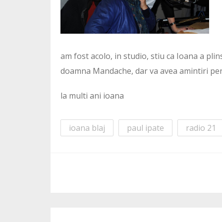
am fost acolo, in studio, stiu ca Ioana a pli
doamna Mandache, dar va avea amintiri pe
la multi ani ioana
ioana blaj
paul ipate
radio 21