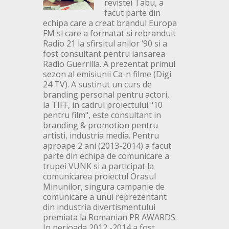
revistei Tabu, a
facut parte din
echipa care a creat brandul Europa
FM si care a formatat si rebranduit
Radio 21 la sfirsitul anilor ‘90 si a
fost consultant pentru lansarea
Radio Guerrilla. A prezentat primul
sezon al emisiunii Ca-n filme (Digi
24 TV). A sustinut un curs de
branding personal pentru actori,
la TIFF, in cadrul proiectului "10
pentru film", este consultant in
branding & promotion pentru
artisti, industria media. Pentru
aproape 2 ani (2013-2014) a facut
parte din echipa de comunicare a
trupei VUNK si a participat la
comunicarea proiectul Orasul
Minunilor, singura campanie de
comunicare a unui reprezentant
din industria divertismentului
premiata la Romanian PR AWARDS.
In perioada 2012 -2014 a fost