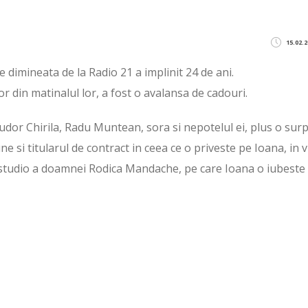
15.02.2
e dimineata de la Radio 21 a implinit 24 de ani.
or din matinalul lor, a fost o avalansa de cadouri.
udor Chirila, Radu Muntean, sora si nepotelul ei, plus o surp
ne si titularul de contract in ceea ce o priveste pe Ioana, in v
in studio a doamnei Rodica Mandache, pe care Ioana o iubeste