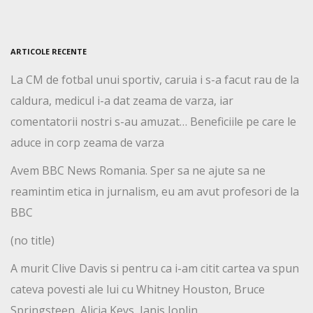
ARTICOLE RECENTE
La CM de fotbal unui sportiv, caruia i s-a facut rau de la
caldura, medicul i-a dat zeama de varza, iar
comentatorii nostri s-au amuzat… Beneficiile pe care le
aduce in corp zeama de varza
Avem BBC News Romania. Sper sa ne ajute sa ne
reamintim etica in jurnalism, eu am avut profesori de la
BBC
(no title)
A murit Clive Davis si pentru ca i-am citit cartea va spun
cateva povesti ale lui cu Whitney Houston, Bruce
Springsteen, Alicia Keys, Janis Joplin