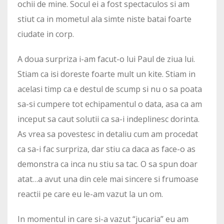
ochii de mine. Socul ei a fost spectaculos si am
stiut ca in mometul ala simte niste batai foarte
ciudate in corp.
A doua surpriza i-am facut-o lui Paul de ziua lui.
Stiam ca isi doreste foarte mult un kite. Stiam in
acelasi timp ca e destul de scump si nu o sa poata
sa-si cumpere tot echipamentul o data, asa ca am
inceput sa caut solutii ca sa-i indeplinesc dorinta.
As vrea sa povestesc in detaliu cum am procedat
ca sa-i fac surpriza, dar stiu ca daca as face-o as
demonstra ca inca nu stiu sa tac. O sa spun doar
atat…a avut una din cele mai sincere si frumoase
reactii pe care eu le-am vazut la un om.
In momentul in care si-a vazut “jucaria” eu am