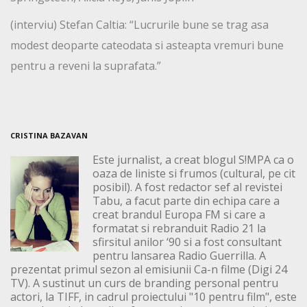
(interviu) Stefan Caltia: “Lucrurile bune se trag asa
modest deoparte cateodata si asteapta vremuri bune
pentru a reveni la suprafata.”
CRISTINA BAZAVAN
Este jurnalist, a creat blogul S!MPA ca o
oaza de liniste si frumos (cultural, pe cit
posibil). A fost redactor sef al revistei
Tabu, a facut parte din echipa care a
creat brandul Europa FM si care a
formatat si rebranduit Radio 21 la
sfirsitul anilor ‘90 si a fost consultant
pentru lansarea Radio Guerrilla. A
prezentat primul sezon al emisiunii Ca-n filme (Digi 24
TV). A sustinut un curs de branding personal pentru
actori, la TIFF, in cadrul proiectului "10 pentru film", este