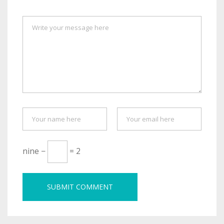
nine −
= 2