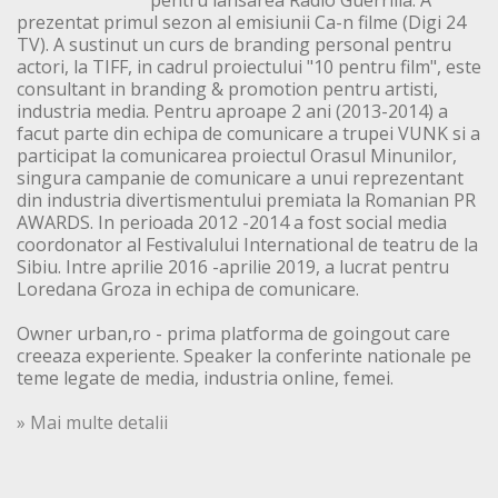
pentru lansarea Radio Guerrilla. A
prezentat primul sezon al emisiunii Ca-n filme (Digi 24
TV). A sustinut un curs de branding personal pentru
actori, la TIFF, in cadrul proiectului "10 pentru film", este
consultant in branding & promotion pentru artisti,
industria media. Pentru aproape 2 ani (2013-2014) a
facut parte din echipa de comunicare a trupei VUNK si a
participat la comunicarea proiectul Orasul Minunilor,
singura campanie de comunicare a unui reprezentant
din industria divertismentului premiata la Romanian PR
AWARDS. In perioada 2012 -2014 a fost social media
coordonator al Festivalului International de teatru de la
Sibiu. Intre aprilie 2016 -aprilie 2019, a lucrat pentru
Loredana Groza in echipa de comunicare.
Owner urban,ro - prima platforma de goingout care
creeaza experiente. Speaker la conferinte nationale pe
teme legate de media, industria online, femei.
» Mai multe detalii