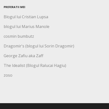
PREFERATII MEI
Blogul lui Cristian Lupsa
blogul lui Marius Manole
cosmin bumbutz
Dragomir's (blogul lui Sorin Dragomir)
George Zafiu aka Zaff
The Idealist (Blogul Ralucai Hagiu)
zoso