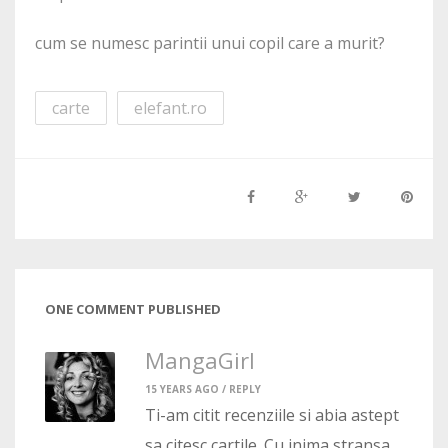
cum se numesc parintii unui copil care a murit?
carte
elefant.ro
ONE COMMENT PUBLISHED
MangaGirl
15 YEARS AGO /
REPLY
Ti-am citit recenziile si abia astept
sa citesc cartile. Cu inima stransa