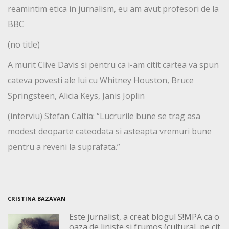
reamintim etica in jurnalism, eu am avut profesori de la
BBC
(no title)
A murit Clive Davis si pentru ca i-am citit cartea va spun
cateva povesti ale lui cu Whitney Houston, Bruce
Springsteen, Alicia Keys, Janis Joplin
(interviu) Stefan Caltia: “Lucrurile bune se trag asa
modest deoparte cateodata si asteapta vremuri bune
pentru a reveni la suprafata.”
CRISTINA BAZAVAN
Este jurnalist, a creat blogul S!MPA ca o
oaza de liniste si frumos (cultural, pe cit