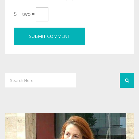
5 − two =