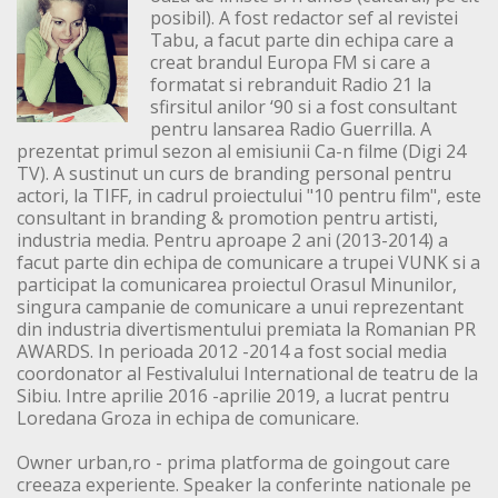
posibil). A fost redactor sef al revistei
Tabu, a facut parte din echipa care a
creat brandul Europa FM si care a
formatat si rebranduit Radio 21 la
sfirsitul anilor ‘90 si a fost consultant
pentru lansarea Radio Guerrilla. A
prezentat primul sezon al emisiunii Ca-n filme (Digi 24
TV). A sustinut un curs de branding personal pentru
actori, la TIFF, in cadrul proiectului "10 pentru film", este
consultant in branding & promotion pentru artisti,
industria media. Pentru aproape 2 ani (2013-2014) a
facut parte din echipa de comunicare a trupei VUNK si a
participat la comunicarea proiectul Orasul Minunilor,
singura campanie de comunicare a unui reprezentant
din industria divertismentului premiata la Romanian PR
AWARDS. In perioada 2012 -2014 a fost social media
coordonator al Festivalului International de teatru de la
Sibiu. Intre aprilie 2016 -aprilie 2019, a lucrat pentru
Loredana Groza in echipa de comunicare.
Owner urban,ro - prima platforma de goingout care
creeaza experiente. Speaker la conferinte nationale pe