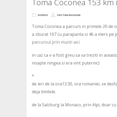
Toma Coconea 153 km i
DIVERSE
CRISTINA BAZAVAN
Toma Coconea a parcurs in primele 20 de ore
a zburat 107 cu parapanta si 46 a mers pe jos
parcursul prin munti aici
in caz ca v-a fost greu sa va treziti in aceas
noapte ningea si era vint puternic)
*
de ieri de la ora13.30, ora romaniei, se desf
deja limitele.
de la Salzburg la Monaco, prin Alpi, doar cu