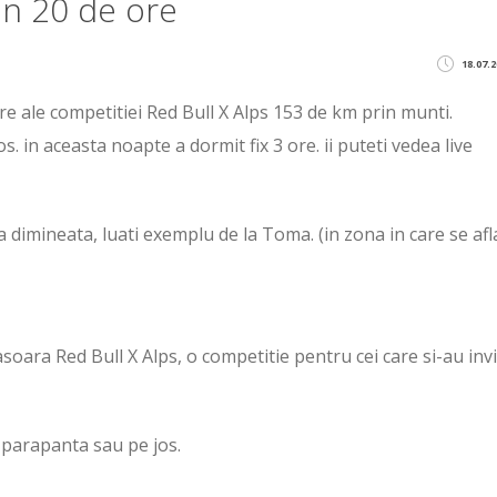
n 20 de ore
18.07.2
 ale competitiei Red Bull X Alps 153 de km prin munti.
. in aceasta noapte a dormit fix 3 ore. ii puteti vedea live
ta dimineata, luati exemplu de la Toma. (in zona in care se afl
asoara Red Bull X Alps, o competitie pentru cei care si-au inv
 parapanta sau pe jos.