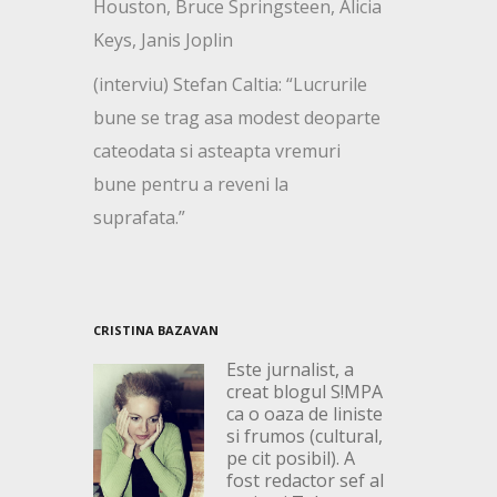
Houston, Bruce Springsteen, Alicia
Keys, Janis Joplin
(interviu) Stefan Caltia: “Lucrurile
bune se trag asa modest deoparte
cateodata si asteapta vremuri
bune pentru a reveni la
suprafata.”
CRISTINA BAZAVAN
Este jurnalist, a
creat blogul S!MPA
ca o oaza de liniste
si frumos (cultural,
pe cit posibil). A
fost redactor sef al