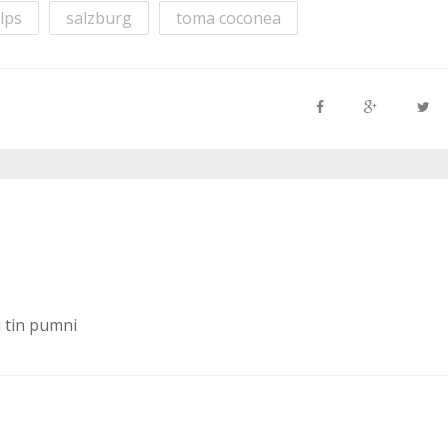
alps
salzburg
toma coconea
i tin pumni