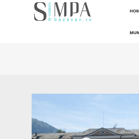
HOM
MUN