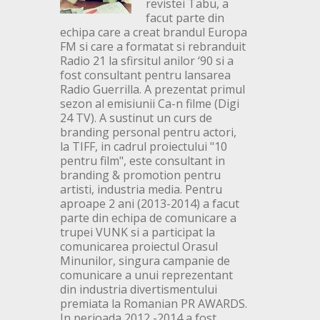
revistei Tabu, a
facut parte din
echipa care a creat brandul Europa
FM si care a formatat si rebranduit
Radio 21 la sfirsitul anilor ‘90 si a
fost consultant pentru lansarea
Radio Guerrilla. A prezentat primul
sezon al emisiunii Ca-n filme (Digi
24 TV). A sustinut un curs de
branding personal pentru actori,
la TIFF, in cadrul proiectului "10
pentru film", este consultant in
branding & promotion pentru
artisti, industria media. Pentru
aproape 2 ani (2013-2014) a facut
parte din echipa de comunicare a
trupei VUNK si a participat la
comunicarea proiectul Orasul
Minunilor, singura campanie de
comunicare a unui reprezentant
din industria divertismentului
premiata la Romanian PR AWARDS.
In perioada 2012 -2014 a fost