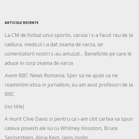
ARTICOLE RECENTE
La CM de fotbal unui sportiv, caruia i s-a facut rau de la
caldura, medicul i-a dat zeama de varza, iar
comentatorii nostri s-au amuzat… Beneficiile pe care le
aduce in corp zeama de varza
Avem BBC News Romania. Sper sa ne ajute sa ne
reamintim etica in jurnalism, eu am avut profesori de la
BBC
(no title)
A murit Clive Davis si pentru ca i-am citit cartea va spun
cateva povesti ale lui cu Whitney Houston, Bruce
Springsteen, Alicia Keys, Janis Joplin