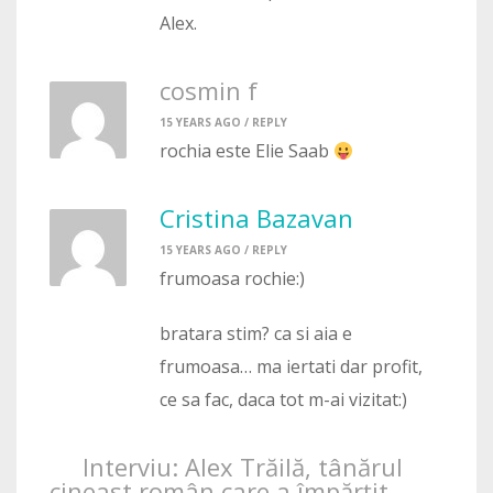
Alex.
cosmin f
15 YEARS AGO /
REPLY
rochia este Elie Saab
Cristina Bazavan
15 YEARS AGO /
REPLY
frumoasa rochie:)
bratara stim? ca si aia e
frumoasa… ma iertati dar profit,
ce sa fac, daca tot m-ai vizitat:)
Interviu: Alex Trăilă, tânărul
cineast român care a împărţit