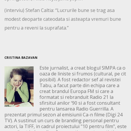
(interviu) Stefan Caltia: “Lucrurile bune se trag asa
modest deoparte cateodata si asteapta vremuri bune
pentru a reveni la suprafata.”
CRISTINA BAZAVAN
Este jurnalist, a creat blogul S!MPA ca o
oaza de liniste si frumos (cultural, pe cit
posibil). A fost redactor sef al revistei
Tabu, a facut parte din echipa care a
creat brandul Europa FM si care a
formatat si rebranduit Radio 21 la
sfirsitul anilor ‘90 si a fost consultant
pentru lansarea Radio Guerrilla. A
prezentat primul sezon al emisiunii Ca-n filme (Digi 24
TV). A sustinut un curs de branding personal pentru
actori, la TIFF, in cadrul proiectului "10 pentru film", este