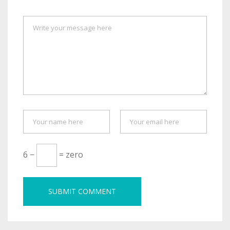
6 −
= zero