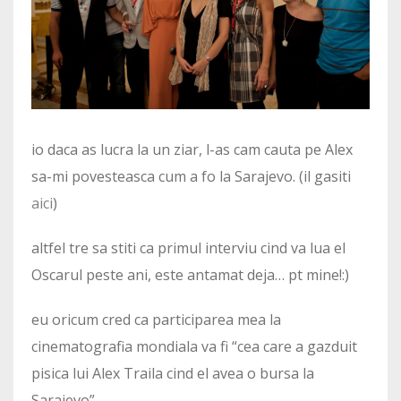
io daca as lucra la un ziar, l-as cam cauta pe Alex
sa-mi povesteasca cum a fo la Sarajevo. (il gasiti
aici
)
altfel tre sa stiti ca primul interviu cind va lua el
Oscarul peste ani, este antamat deja… pt mine!:)
eu oricum cred ca participarea mea la
cinematografia mondiala va fi “cea care a gazduit
pisica lui Alex Traila cind el avea o bursa la
Sarajevo”…