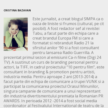
CRISTINA BAZAVAN
Este jurnalist, a creat blogul S!MPA ca o
oaza de liniste si frumos (cultural, pe cit
posibil). A fost redactor sef al revistei
Tabu, a facut parte din echipa care a
creat brandul Europa FM si care a
formatat si rebranduit Radio 21 la
sfirsitul anilor ‘90 si a fost consultant
pentru lansarea Radio Guerrilla. A
prezentat primul sezon al emisiunii Ca-n filme (Digi 24
TV). A sustinut un curs de branding personal pentru
actori, la TIFF, in cadrul proiectului "10 pentru film", este
consultant in branding & promotion pentru artisti,
industria media. Pentru aproape 2 ani (2013-2014) a
facut parte din echipa de comunicare a trupei VUNK si a
participat la comunicarea proiectul Orasul Minunilor,
singura campanie de comunicare a unui reprezentant
din industria divertismentului premiata la Romanian PR
AWARDS. In perioada 2012 -2014 a fost social media
coordonator al Festivalului International de teatru de la