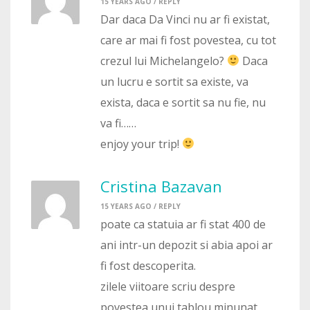
15 YEARS AGO /
REPLY
Dar daca Da Vinci nu ar fi existat,
care ar mai fi fost povestea, cu tot
crezul lui Michelangelo?
Daca
un lucru e sortit sa existe, va
exista, daca e sortit sa nu fie, nu
va fi……
enjoy your trip!
Cristina Bazavan
15 YEARS AGO /
REPLY
poate ca statuia ar fi stat 400 de
ani intr-un depozit si abia apoi ar
fi fost descoperita.
zilele viitoare scriu despre
povestea unui tablou minunat